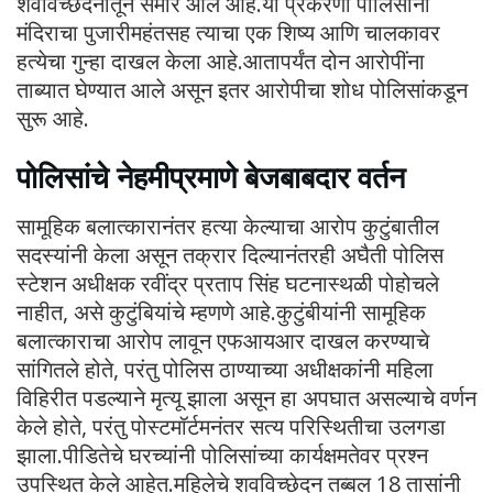
शवविच्छेदनातून समोर आलं आहे.या प्रकरणी पोलिसांनी
मंदिराचा पुजारीमहंतसह त्याचा एक शिष्य आणि चालकावर
हत्येचा गुन्हा दाखल केला आहे.आतापर्यंत दोन आरोपींना
ताब्यात घेण्यात आले असून इतर आरोपीचा शोध पोलिसांकडून
सुरू आहे.
पोलिसांचे नेहमीप्रमाणे बेजबाबदार वर्तन
सामूहिक बलात्कारानंतर हत्या केल्याचा आरोप कुटुंबातील
सदस्यांनी केला असून तक्रार दिल्यानंतरही अघैती पोलिस
स्टेशन अधीक्षक रवींद्र प्रताप सिंह घटनास्थळी पोहोचले
नाहीत, असे कुटुंबियांचे म्हणणे आहे.कुटुंबीयांनी सामूहिक
बलात्काराचा आरोप लावून एफआयआर दाखल करण्याचे
सांगितले होते, परंतु पोलिस ठाण्याच्या अधीक्षकांनी महिला
विहिरीत पडल्याने मृत्यू झाला असून हा अपघात असल्याचे वर्णन
केले होते, परंतु पोस्टमॉर्टमनंतर सत्य परिस्थितीचा उलगडा
झाला.पीडितेचे घरच्यांनी पोलिसांच्या कार्यक्षमतेवर प्रश्न
उपस्थित केले आहेत.महिलेचे शवविच्छेदन तब्बल 18 तासांनी