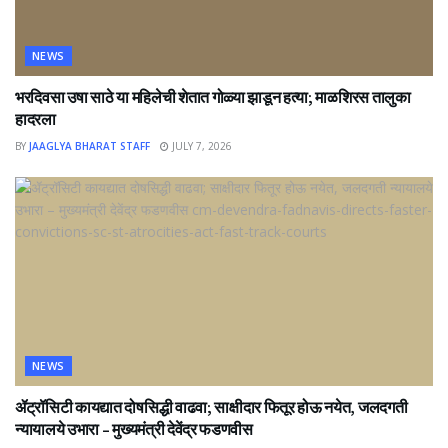
NEWS
भरदिवसा उषा साठे या महिलेची शेतात गोळ्या झाडून हत्या; माळशिरस तालुका
हादरला
BY
JAAGLYA BHARAT STAFF
JULY 7, 2026
NEWS
ॲट्रॉसिटी कायद्यात दोषसिद्धी वाढवा; साक्षीदार फितूर होऊ नयेत, जलदगती
न्यायालये उभारा – मुख्यमंत्री देवेंद्र फडणवीस