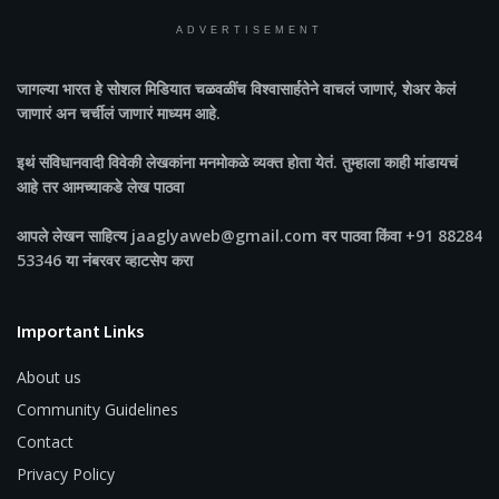
ADVERTISEMENT
जागल्या भारत
हे सोशल मिडियात चळवळींच विश्वासार्हतेने वाचलं जाणारं, शेअर केलं
जाणारं अन चर्चीलं जाणारं माध्यम आहे.
इथं संविधानवादी विवेकी लेखकांना मनमोकळे व्यक्त होता येतं. तुम्हाला काही मांडायचं
आहे तर आमच्याकडे लेख पाठवा
आपले लेखन साहित्य jaaglyaweb@gmail.com वर पाठवा किंवा +91 88284
53346 या नंबरवर व्हाटसेप करा
Important Links
About us
Community Guidelines
Contact
Privacy Policy