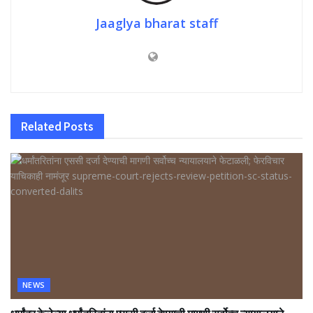
Jaaglya bharat staff
Related
Posts
NEWS