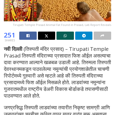
Tirupati Temple Prasad Animal Fat Found in Prasad, Lab Report Reveals
251
SHARES
नवी दिल्ली
(तिरुपती मंदिर प्रसाद) – Tirupati Temple
Prasad तिरुपती मंदिराच्या प्रसादात फिश ऑईल असल्याचा
दावा करण्यात आल्याने खळबळ उडाली आहे. तिरुमला तिरुपती
देवस्थानमकडून पाठवलेल्या नमुन्यांची प्रयोगशाळेतील चाचणी
रिपोर्टमध्ये गुरुवारी असे म्हटले आहे की तिरुपती मंदिराच्या
प्रसादामध्ये फिश ऑईल मिसळले होते. लाडवांच्या नमुन्यांना
गुजरातमधील राष्ट्रीय डेअरी विकास बोर्डाकडे तपासणीसाठी
पाठवण्यात आले होते.
जगप्रसिद्ध तिरुपती लाडवांच्या तयारीत निकृष्ट सामग्री आणि
जनावरांच्या चरबीचा कथित वापर यावर वादंग सुरू असताना,