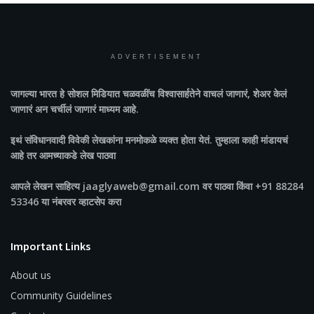
ADVERTISEMENT
जागल्या भारत
हे सोशल मिडियात चळवळींच विश्वासार्हतेने वाचलं जाणारं, शेअर केलं
जाणारं अन चर्चीलं जाणारं माध्यम आहे.
इथं संविधानवादी विवेकी लेखकांना मनमोकळे व्यक्त होता येतं. तुम्हाला काही मांडायचं
आहे तर आमच्याकडे लेख पाठवा
आपले लेखन साहित्य jaaglyaweb@gmail.com वर पाठवा किंवा +91 88284
53346 या नंबरवर व्हाटसेप करा
Important Links
About us
Community Guidelines