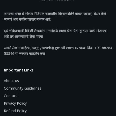
ADVERTISEMENT
जागल्या भारत
हे सोशल मिडियात चळवळींच विश्वासार्हतेने वाचलं जाणारं, शेअर केलं
जाणारं अन चर्चीलं जाणारं माध्यम आहे.
इथं संविधानवादी विवेकी लेखकांना मनमोकळे व्यक्त होता येतं. तुम्हाला काही मांडायचं
आहे तर आमच्याकडे लेख पाठवा
आपले लेखन साहित्य jaaglyaweb@gmail.com वर पाठवा किंवा +91 88284
53346 या नंबरवर व्हाटसेप करा
Important Links
About us
Community Guidelines
Contact
Privacy Policy
Refund Policy