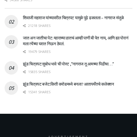
शिवाजी महाराज यांच्यावरील चित्रपट यामुळे पुढे ढकलला – नागराज मंजुळे
21218 SHARES
जात अन जातीचा पेट: म्हाराच्या हातचं आम्ही पाणी बी पेत नाय, आणि ह्या पोरानं
मला त्येंच्या घरात निऊन ठेवलं.
19479 SHARES
झुंड चित्रपट:सुबोध भावे ची पोस्ट ,”नागराज तू आमच्या पिढीचा…”
15835 SHARES
झुंड चित्रपट बजेट:किती करोडमध्ये बनला? आतापर्यँतचे कलेक्शन
15341 SHARES