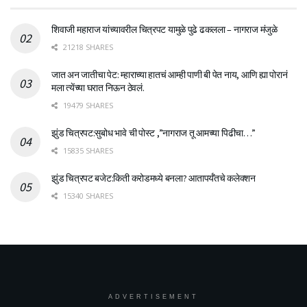
शिवाजी महाराज यांच्यावरील चित्रपट यामुळे पुढे ढकलला – नागराज मंजुळे
21218 SHARES
जात अन जातीचा पेट: म्हाराच्या हातचं आम्ही पाणी बी पेत नाय, आणि ह्या पोरानं
मला त्येंच्या घरात निऊन ठेवलं.
19479 SHARES
झुंड चित्रपट:सुबोध भावे ची पोस्ट ,”नागराज तू आमच्या पिढीचा…”
15835 SHARES
झुंड चित्रपट बजेट:किती करोडमध्ये बनला? आतापर्यँतचे कलेक्शन
15340 SHARES
ADVERTISEMENT