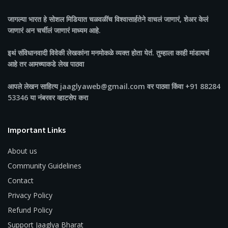
जागल्या भारत
हे सोशल मिडियात चळवळींच विश्वासार्हतेने वाचलं जाणारं, शेअर केलं
जाणारं अन चर्चीलं जाणारं माध्यम आहे.
इथं संविधानवादी विवेकी लेखकांना मनमोकळे व्यक्त होता येतं. तुम्हाला काही मांडायचं
आहे तर आमच्याकडे लेख पाठवा
आपले लेखन साहित्य jaaglyaweb@gmail.com वर पाठवा किंवा +91 88284
53346 या नंबरवर व्हाटसेप करा
Important Links
About us
Community Guidelines
Contact
Privacy Policy
Refund Policy
Support Jaaglya Bharat