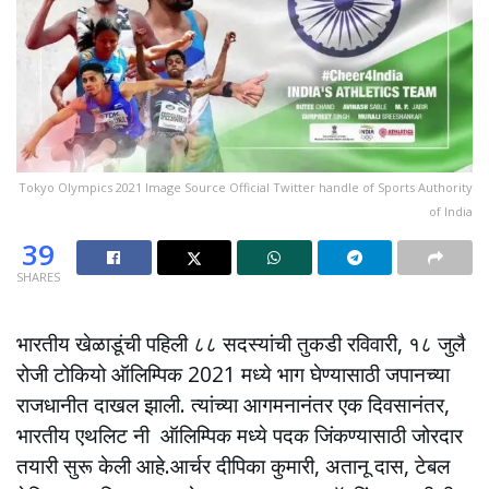
Tokyo Olympics 2021 Image Source Official Twitter handle of Sports Authority
of India
39
SHARES
भारतीय खेळाडूंची पहिली ८८ सदस्यांची तुकडी रविवारी, १८ जुलै
रोजी टोकियो ऑलिम्पिक 2021 मध्ये भाग घेण्यासाठी जपानच्या
राजधानीत दाखल झाली. त्यांच्या आगमनानंतर एक दिवसानंतर,
भारतीय एथलिट नी ऑलिम्पिक मध्ये पदक जिंकण्यासाठी जोरदार
तयारी सुरू केली आहे.आर्चर दीपिका कुमारी, अतानू दास, टेबल