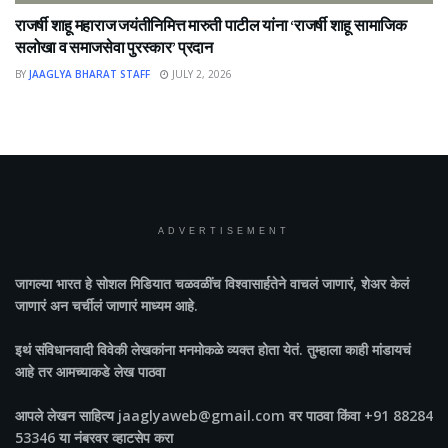
राजर्षी शाहू महाराज जयंतीनिमित्त मारुती पाटील यांना ‘राजर्षी शाहू सामाजिक
सलोखा व समाजसेवा पुरस्कार’ प्रदान
BY
JAAGLYA BHARAT STAFF
JULY 2, 2026
ADVERTISEMENT
जागल्या भारत
हे सोशल मिडियात चळवळींच विश्वासार्हतेने वाचलं जाणारं, शेअर केलं
जाणारं अन चर्चीलं जाणारं माध्यम आहे.
इथं संविधानवादी विवेकी लेखकांना मनमोकळे व्यक्त होता येतं. तुम्हाला काही मांडायचं
आहे तर आमच्याकडे लेख पाठवा
आपले लेखन साहित्य jaaglyaweb@gmail.com वर पाठवा किंवा +91 88284
53346 या नंबरवर व्हाटसेप करा