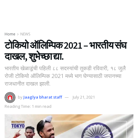
Home
NEWS
टोकियो ऑलिम्पिक 2021 – भारतीय संघ
दाखल, शुभेच्छा द्या.
भारतीय खेळाडूंची पहिली ८८ सदस्यांची तुकडी रविवारी, १८ जुलै
रोजी टोकियो ऑलिम्पिक 2021 मध्ये भाग घेण्यासाठी जपानच्या
राजधानीत दाखल झाली.
by
Jaaglya bharat staff
July 21, 2021
Reading Time: 1 min read