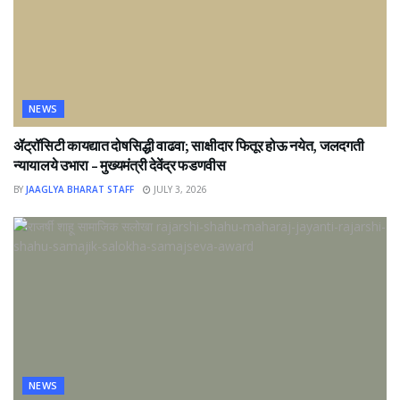
NEWS
ॲट्रॉसिटी कायद्यात दोषसिद्धी वाढवा; साक्षीदार फितूर होऊ नयेत, जलदगती
न्यायालये उभारा – मुख्यमंत्री देवेंद्र फडणवीस
BY
JAAGLYA BHARAT STAFF
JULY 3, 2026
NEWS