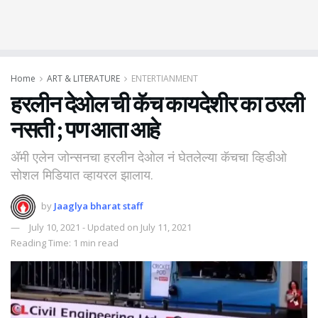
Home
ART & LITERATURE
ENTERTIANMENT
हरलीन देओल ची कॅच कायदेशीर का ठरली
नसती ; पण आता आहे
अ‍ॅमी एलेन जोन्सनचा हरलीन देओल नं घेतलेल्या कॅचचा व्हिडीओ
सोशल मिडियात व्हायरल झालाय.
by
Jaaglya bharat staff
July 10, 2021 - Updated on July 11, 2021
Reading Time: 1 min read