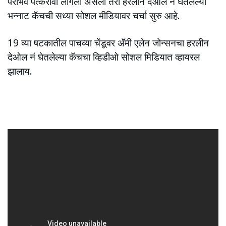
पराभव पत्करावा लागला असला तरी हरलीन देओल नं घेतलेल्या
भन्नाट कॅचची सध्या सोशल मीडियावर चर्चा सुरु आहे.
19 व्या षटकातील पाचव्या चेंडूवर अ‍ॅमी एलेन जोन्सनचा हरलीन
देओल नं घेतलेल्या कॅचचा व्हिडीओ सोशल मिडियात व्हायरल
झालाय.