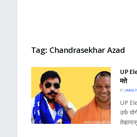
Tag:
Chandrasekhar Azad
UP Ele
मते
BY
JAAGLY
UP Elec
उर्फ यो
तेव्हापास