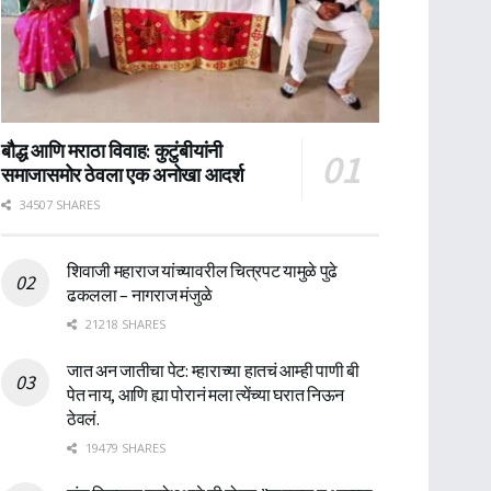
बौद्ध आणि मराठा विवाह: कुटुंबीयांनी
समाजासमोर ठेवला एक अनोखा आदर्श
34507 SHARES
शिवाजी महाराज यांच्यावरील चित्रपट यामुळे पुढे
ढकलला – नागराज मंजुळे
21218 SHARES
जात अन जातीचा पेट: म्हाराच्या हातचं आम्ही पाणी बी
पेत नाय, आणि ह्या पोरानं मला त्येंच्या घरात निऊन
ठेवलं.
19479 SHARES