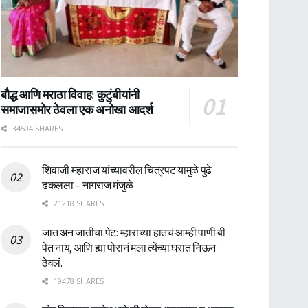
बौद्ध आणि मराठा विवाह: कुटुंबीयांनी
समाजासमोर ठेवला एक अनोखा आदर्श
34504 SHARES
शिवाजी महाराज यांच्यावरील चित्रपट यामुळे पुढे
ढकलला – नागराज मंजुळे
21218 SHARES
जात अन जातीचा पेट: म्हाराच्या हातचं आम्ही पाणी बी
पेत नाय, आणि ह्या पोरानं मला त्येंच्या घरात निऊन
ठेवलं.
19478 SHARES