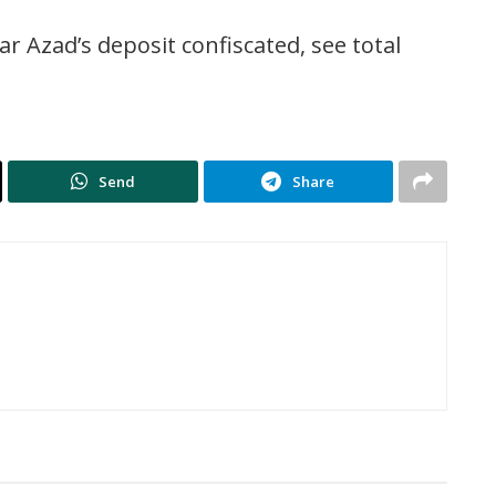
 Azad’s deposit confiscated, see total
Send
Share