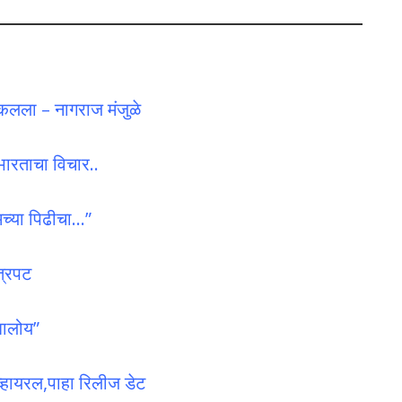
ढकलला – नागराज मंजुळे
 भारताचा विचार..
मच्या पिढीचा…”
ित्रपट
 झालोय”
्हायरल,पाहा रिलीज डेट