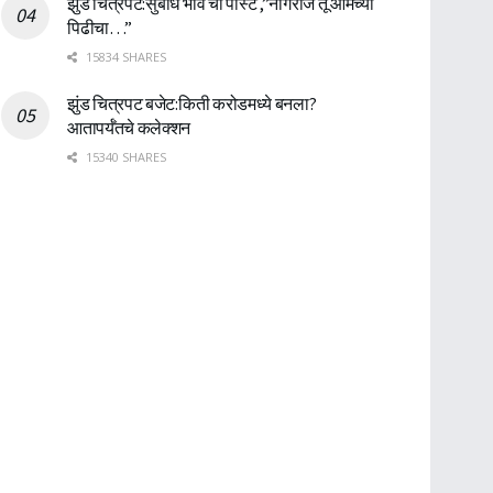
झुंड चित्रपट:सुबोध भावे ची पोस्ट ,”नागराज तू आमच्या
पिढीचा…”
15834 SHARES
झुंड चित्रपट बजेट:किती करोडमध्ये बनला?
आतापर्यँतचे कलेक्शन
15340 SHARES