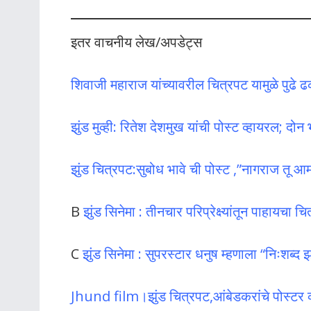
इतर वाचनीय लेख/अपडेट्स
शिवाजी महाराज यांच्यावरील चित्रपट यामुळे पुढे 
झुंड मुव्ही: रितेश देशमुख यांची पोस्ट व्हायरल; दोन
झुंड चित्रपट:सुबोध भावे ची पोस्ट ,”नागराज तू आ
B
झुंड सिनेमा : तीनचार परिप्रेक्ष्यांतून पाहायचा च
C
झुंड सिनेमा : सुपरस्टार धनुष म्हणाला “निःशब्द
Jhund film।झुंड चित्रपट,आंबेडकरांचे पोस्टर व