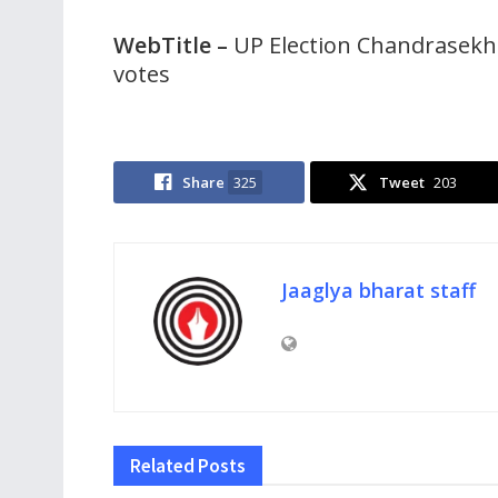
WebTitle –
UP Election Chandrasekhar
votes
Share
325
Tweet
203
Jaaglya bharat staff
Related
Posts