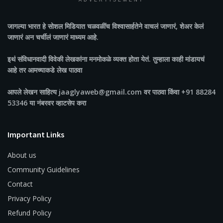
ADVERTISEMENT
जागल्या भारत
हे सोशल मिडियात चळवळींच विश्वासार्हतेने वाचलं जाणारं, शेअर केलं
जाणारं अन चर्चीलं जाणारं माध्यम आहे.
इथं संविधानवादी विवेकी लेखकांना मनमोकळे व्यक्त होता येतं. तुम्हाला काही मांडायचं
आहे तर आमच्याकडे लेख पाठवा
आपले लेखन साहित्य jaaglyaweb@gmail.com वर पाठवा किंवा +91 88284
53346 या नंबरवर व्हाटसेप करा
Important Links
About us
Community Guidelines
Contact
Privacy Policy
Refund Policy