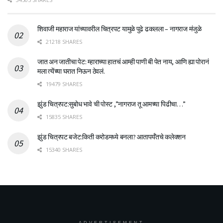
शिवाजी महाराज यांच्यावरील चित्रपट यामुळे पुढे ढकलला – नागराज मंजुळे
21218 SHARES
जात अन जातीचा पेट: म्हाराच्या हातचं आम्ही पाणी बी पेत नाय, आणि ह्या पोरानं
मला त्येंच्या घरात निऊन ठेवलं.
19479 SHARES
झुंड चित्रपट:सुबोध भावे ची पोस्ट ,”नागराज तू आमच्या पिढीचा…”
15835 SHARES
झुंड चित्रपट बजेट:किती करोडमध्ये बनला? आतापर्यँतचे कलेक्शन
15340 SHARES