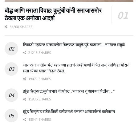
बौद्ध आणि मराठा विवाह: कुटुंबीयांनी समाजासमोर
ठेवला एक अनोखा आदर्श
34508 SHARES
शिवाजी महाराज यांच्यावरील चित्रपट यामुळे पुढे ढकलला – नागराज मंजुळे
21218 SHARES
जात अन जातीचा पेट: म्हाराच्या हातचं आम्ही पाणी बी पेत नाय, आणि ह्या पोरानं
मला त्येंच्या घरात निऊन ठेवलं.
19479 SHARES
झुंड चित्रपट:सुबोध भावे ची पोस्ट ,”नागराज तू आमच्या पिढीचा…”
15835 SHARES
झुंड चित्रपट बजेट:किती करोडमध्ये बनला? आतापर्यँतचे कलेक्शन
15341 SHARES