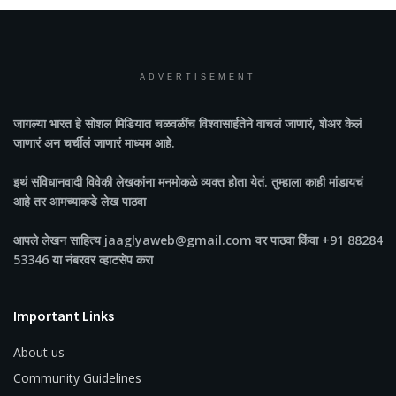
ADVERTISEMENT
जागल्या भारत
हे सोशल मिडियात चळवळींच विश्वासार्हतेने वाचलं जाणारं, शेअर केलं
जाणारं अन चर्चीलं जाणारं माध्यम आहे.
इथं संविधानवादी विवेकी लेखकांना मनमोकळे व्यक्त होता येतं. तुम्हाला काही मांडायचं
आहे तर आमच्याकडे लेख पाठवा
आपले लेखन साहित्य jaaglyaweb@gmail.com वर पाठवा किंवा +91 88284
53346 या नंबरवर व्हाटसेप करा
Important Links
About us
Community Guidelines