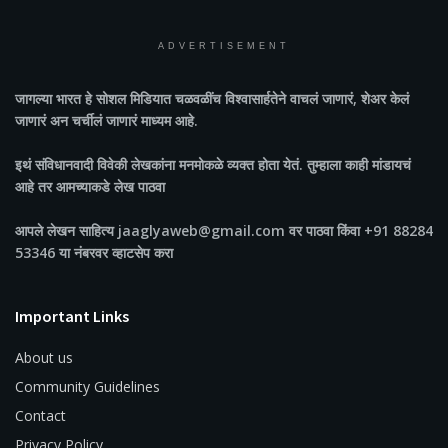
ADVERTISEMENT
जागल्या भारत
हे सोशल मिडियात चळवळींच विश्वासार्हतेने वाचलं जाणारं, शेअर केलं
जाणारं अन चर्चीलं जाणारं माध्यम आहे.
इथं संविधानवादी विवेकी लेखकांना मनमोकळे व्यक्त होता येतं. तुम्हाला काही मांडायचं
आहे तर आमच्याकडे लेख पाठवा
आपले लेखन साहित्य jaaglyaweb@gmail.com वर पाठवा किंवा +91 88284
53346 या नंबरवर व्हाटसेप करा
Important Links
About us
Community Guidelines
Contact
Privacy Policy