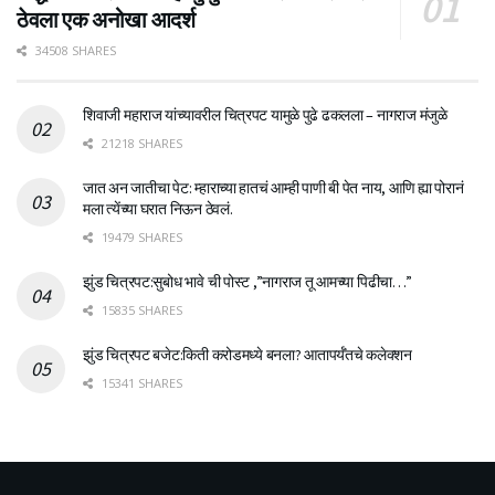
ठेवला एक अनोखा आदर्श
34508 SHARES
शिवाजी महाराज यांच्यावरील चित्रपट यामुळे पुढे ढकलला – नागराज मंजुळे
21218 SHARES
जात अन जातीचा पेट: म्हाराच्या हातचं आम्ही पाणी बी पेत नाय, आणि ह्या पोरानं
मला त्येंच्या घरात निऊन ठेवलं.
19479 SHARES
झुंड चित्रपट:सुबोध भावे ची पोस्ट ,”नागराज तू आमच्या पिढीचा…”
15835 SHARES
झुंड चित्रपट बजेट:किती करोडमध्ये बनला? आतापर्यँतचे कलेक्शन
15341 SHARES