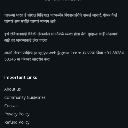
ADVERTISEMENT
जागल्या भारत
हे सोशल मिडियात चळवळींच विश्वासार्हतेने वाचलं जाणारं, शेअर केलं
जाणारं अन चर्चीलं जाणारं माध्यम आहे.
इथं संविधानवादी विवेकी लेखकांना मनमोकळे व्यक्त होता येतं. तुम्हाला काही मांडायचं
आहे तर आमच्याकडे लेख पाठवा
आपले लेखन साहित्य jaaglyaweb@gmail.com वर पाठवा किंवा +91 88284
53346 या नंबरवर व्हाटसेप करा
Important Links
About us
Community Guidelines
Contact
Privacy Policy
Refund Policy