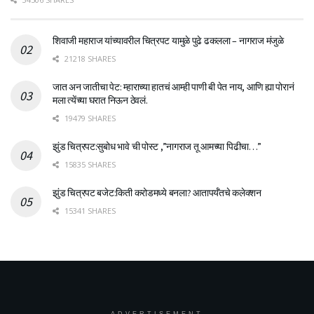
शिवाजी महाराज यांच्यावरील चित्रपट यामुळे पुढे ढकलला – नागराज मंजुळे
21218 SHARES
जात अन जातीचा पेट: म्हाराच्या हातचं आम्ही पाणी बी पेत नाय, आणि ह्या पोरानं
मला त्येंच्या घरात निऊन ठेवलं.
19479 SHARES
झुंड चित्रपट:सुबोध भावे ची पोस्ट ,”नागराज तू आमच्या पिढीचा…”
15835 SHARES
झुंड चित्रपट बजेट:किती करोडमध्ये बनला? आतापर्यँतचे कलेक्शन
15341 SHARES