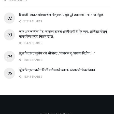
शिवाजी महाराज यांच्यावरील चित्रपट यामुळे पुढे ढकलला – नागराज मंजुळे
21218 SHARES
जात अन जातीचा पेट: म्हाराच्या हातचं आम्ही पाणी बी पेत नाय, आणि ह्या पोरानं
मला त्येंच्या घरात निऊन ठेवलं.
19479 SHARES
झुंड चित्रपट:सुबोध भावे ची पोस्ट ,”नागराज तू आमच्या पिढीचा…”
15835 SHARES
झुंड चित्रपट बजेट:किती करोडमध्ये बनला? आतापर्यँतचे कलेक्शन
15341 SHARES