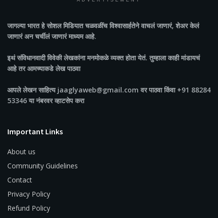
ADVERTISEMENT
जागल्या भारत
हे सोशल मिडियात चळवळींच विश्वासार्हतेने वाचलं जाणारं, शेअर केलं
जाणारं अन चर्चीलं जाणारं माध्यम आहे.
इथं संविधानवादी विवेकी लेखकांना मनमोकळे व्यक्त होता येतं. तुम्हाला काही मांडायचं
आहे तर आमच्याकडे लेख पाठवा
आपले लेखन साहित्य jaaglyaweb@gmail.com वर पाठवा किंवा +91 88284
53346 या नंबरवर व्हाटसेप करा
Important Links
About us
Community Guidelines
Contact
Privacy Policy
Refund Policy