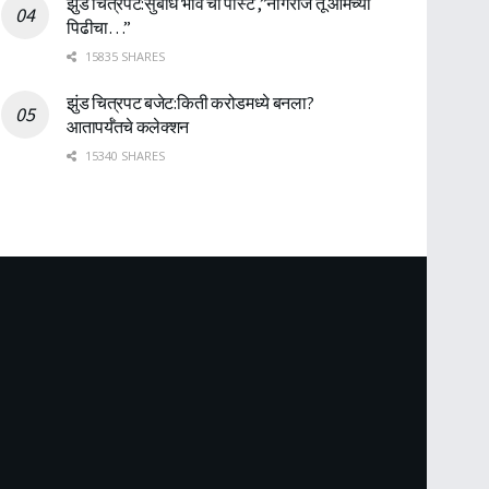
झुंड चित्रपट:सुबोध भावे ची पोस्ट ,”नागराज तू आमच्या
पिढीचा…”
15835 SHARES
झुंड चित्रपट बजेट:किती करोडमध्ये बनला?
आतापर्यँतचे कलेक्शन
15340 SHARES