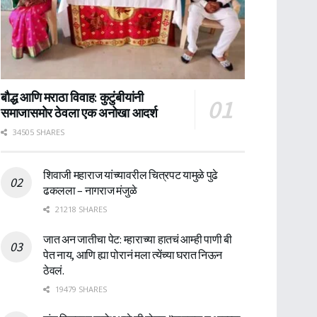
बौद्ध आणि मराठा विवाह: कुटुंबीयांनी
समाजासमोर ठेवला एक अनोखा आदर्श
34505 SHARES
शिवाजी महाराज यांच्यावरील चित्रपट यामुळे पुढे
ढकलला – नागराज मंजुळे
21218 SHARES
जात अन जातीचा पेट: म्हाराच्या हातचं आम्ही पाणी बी
पेत नाय, आणि ह्या पोरानं मला त्येंच्या घरात निऊन
ठेवलं.
19479 SHARES