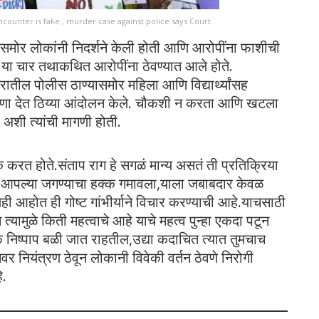
encounter is fake , murder case against police says Court
समोर लोकांनी निदर्शने केली होती आणि आरोपींना फाशीची
ात या चार तथाकथित आरोपींना ठेवण्यात आले होते.
ातील पोलीस ठाण्यासमोर महिला आणि विद्यार्थ्यांसह
ोषणा देत ठिय्या आंदोलन केले. चौकशी न करता आणि खटला
शी त्यांची मागणी होती.
त होते.संताप राग हे सगळं मान्य असतं ती प्रतिक्रिया
नी आपल्या जगण्याचा हक्क गमावला,याला जबाबदार केवळ
होत ही गोष्ट गांभीर्याने विचार करण्याची आहे.याचसाठी
यामुळे किती महत्वाचे आहे याचे महत्व पुन्हा एकदा पटून
क निष्पाप बळी जात राहतील,उद्या कदाचित त्यात तुमचाच
र नियंत्रण ठेवून लोकानी विवेकी वर्तन ठेवणे निरोगी
े.