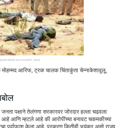
ंटर Hyderabad encounter case
क मोहम्मद आरिफ, ट्रक चालक चिंताकुंता चेन्नाकेशावुलू,
ाबोल
 जनता पक्षाने तेलंगणा सरकारवर जोरदार हल्ला चढवला
हटले आहे आणि म्हटले आहे की आरोपींच्या बनावट चकमकीच्या
ा पर्दाफाश केला आहे. प्रकरण कितीही भयंकर असो,राज्य