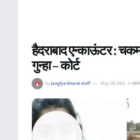
हैदराबाद एन्काऊंटर : च
गुन्हा – कोर्ट
by
Jaaglya bharat staff
May 28, 2022
in
NE