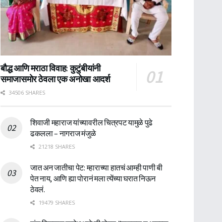
बौद्ध आणि मराठा विवाह: कुटुंबीयांनी
समाजासमोर ठेवला एक अनोखा आदर्श
34506 SHARES
शिवाजी महाराज यांच्यावरील चित्रपट यामुळे पुढे
ढकलला – नागराज मंजुळे
21218 SHARES
जात अन जातीचा पेट: म्हाराच्या हातचं आम्ही पाणी बी
पेत नाय, आणि ह्या पोरानं मला त्येंच्या घरात निऊन
ठेवलं.
19479 SHARES