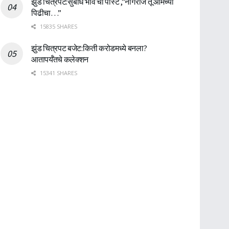
झुंड चित्रपट:सुबोध भावे ची पोस्ट ,”नागराज तू आमच्या
पिढीचा…”
15835 SHARES
झुंड चित्रपट बजेट:किती करोडमध्ये बनला?
आतापर्यँतचे कलेक्शन
15341 SHARES