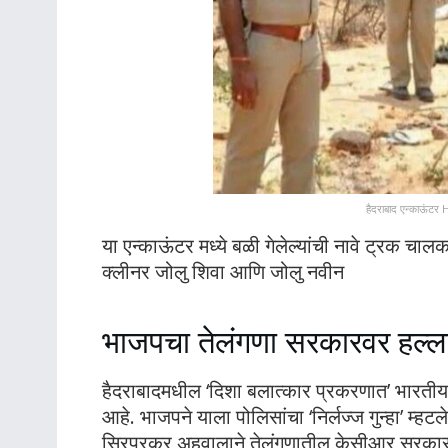
हैदराबाद एन्काऊ
या एन्काऊंटर मध्ये बळी गेलेल्यांची नावे ट्रक चाल
क्लीनर जोलु शिवा आणि जोलु नवीन
भाजपचा तेलंगणा सरकारवर हल्ल
हैदराबादमधील ‘दिशा बलात्कार प्रकरणात’ भारतीय
आहे. भाजपने याला पोलिसांचा ‘निर्लज्ज गुन्हा’ म्
सिरपूरकर अहवालाने तेलंगणातील केसीआर सरकारच