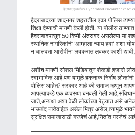
हैदराबाद एन्काऊंटर Hyderabad encounter case: 
हैदराबादच्या शादनगर शहरातील एका पोलिस ठाण्या
शिक्षा देण्याची मागणी केली होती. या पोलीस ठाण्य
हैदराबादपासून 50 किमी अंतरावर असलेल्या या शहर
स्थानिक नागरिकांनी ‘आम्हाला न्याय हवा’ अशा घ
न चालवता आरोपींना लवकरात लवकर फाशी द्यावी, अ
अशीच मागणी सोशल मिडियातून शेकडो हजारो लोक कर
स्वाभाविक आहे.पण यामुळे हकनाक निर्दोष लोकां
पोलिस आहेत? सरकार आहे की समाज म्हणून आपणही आ
आपल्याकडे एक व्यवस्था बनवली गेली आहे,संविधान त्
जाते,अन्यथा अशा वेळी लोकांच्या रेट्यात असे अने
भाऊबंद नातेवाईक असेल मित्र असेल,त्यामुळे भावनेव
सुरक्षित समाजासाठी गरजेचं आहे,नितांत गरजेचं आह