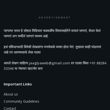
ADVERTISEMENT
जागल्या भारत
हे सोशल मिडियात चळवळींच विश्वासार्हतेने वाचलं जाणारं, शेअर केलं
जाणारं अन चर्चीलं जाणारं माध्यम आहे.
इथं संविधानवादी विवेकी लेखकांना मनमोकळे व्यक्त होता येतं. तुम्हाला काही मांडायचं
आहे तर आमच्याकडे लेख पाठवा
आपले लेखन साहित्य jaaglyaweb@gmail.com वर पाठवा किंवा +91 88284
53346 या नंबरवर व्हाटसेप करा
Important Links
About us
Community Guidelines
Contact