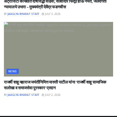
ॲट्रॉसिटी कायद्यात दोषसिद्धी वाढवा; साक्षीदार फितूर होऊ नयेत, जलदगती
न्यायालये उभारा – मुख्यमंत्री देवेंद्र फडणवीस
BY
JAAGLYA BHARAT STAFF
JULY 3, 2026
NEWS
राजर्षी शाहू महाराज जयंतीनिमित्त मारुती पाटील यांना ‘राजर्षी शाहू सामाजिक
सलोखा व समाजसेवा पुरस्कार’ प्रदान
BY
JAAGLYA BHARAT STAFF
JULY 2, 2026