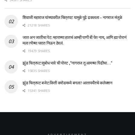
शिवाजी महाराज यांच्यावरील चित्रपट यामुळे पुढे ढकलला – नागराज मंजुळे
21218 SHARES
जात अन जातीचा पेट: म्हाराच्या हातचं आम्ही पाणी बी पेत नाय, आणि ह्या पोरानं
मला त्येंच्या घरात निऊन ठेवलं.
19479 SHARES
झुंड चित्रपट:सुबोध भावे ची पोस्ट ,”नागराज तू आमच्या पिढीचा…”
15835 SHARES
झुंड चित्रपट बजेट:किती करोडमध्ये बनला? आतापर्यँतचे कलेक्शन
15341 SHARES