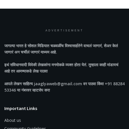
ADVERTISEMENT
जागल्या भारत
हे सोशल मिडियात चळवळींच विश्वासार्हतेने वाचलं जाणारं, शेअर केलं
जाणारं अन चर्चीलं जाणारं माध्यम आहे.
इथं संविधानवादी विवेकी लेखकांना मनमोकळे व्यक्त होता येतं. तुम्हाला काही मांडायचं
आहे तर आमच्याकडे लेख पाठवा
आपले लेखन साहित्य jaaglyaweb@gmail.com वर पाठवा किंवा +91 88284
53346 या नंबरवर व्हाटसेप करा
Important Links
About us
Community Guidelines