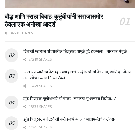
बौद्ध आणि मराठा विवाह: कुटुंबीयांनी समाजासमोर
ठेवला एक अनोखा आदर्श
34508 SHARES
शिवाजी महाराज यांच्यावरील चित्रपट यामुळे पुढे ढकलला – नागराज मंजुळे
21218 SHARES
जात अन जातीचा पेट: म्हाराच्या हातचं आम्ही पाणी बी पेत नाय, आणि ह्या पोरानं
मला त्येंच्या घरात निऊन ठेवलं.
19479 SHARES
झुंड चित्रपट:सुबोध भावे ची पोस्ट ,”नागराज तू आमच्या पिढीचा…”
15835 SHARES
झुंड चित्रपट बजेट:किती करोडमध्ये बनला? आतापर्यँतचे कलेक्शन
15341 SHARES