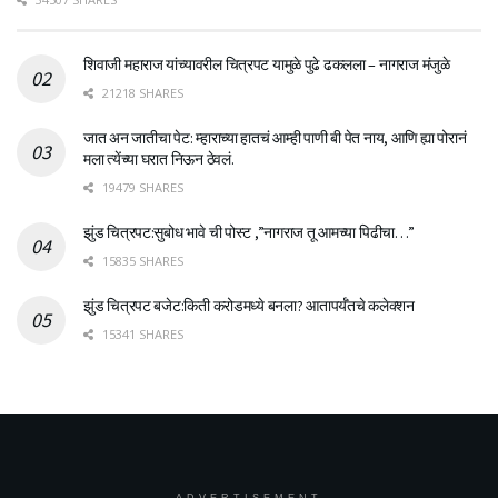
शिवाजी महाराज यांच्यावरील चित्रपट यामुळे पुढे ढकलला – नागराज मंजुळे
21218 SHARES
जात अन जातीचा पेट: म्हाराच्या हातचं आम्ही पाणी बी पेत नाय, आणि ह्या पोरानं
मला त्येंच्या घरात निऊन ठेवलं.
19479 SHARES
झुंड चित्रपट:सुबोध भावे ची पोस्ट ,”नागराज तू आमच्या पिढीचा…”
15835 SHARES
झुंड चित्रपट बजेट:किती करोडमध्ये बनला? आतापर्यँतचे कलेक्शन
15341 SHARES