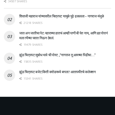
34507 SHARES
शिवाजी महाराज यांच्यावरील चित्रपट यामुळे पुढे ढकलला – नागराज मंजुळे
21218 SHARES
जात अन जातीचा पेट: म्हाराच्या हातचं आम्ही पाणी बी पेत नाय, आणि ह्या पोरानं
मला त्येंच्या घरात निऊन ठेवलं.
19479 SHARES
झुंड चित्रपट:सुबोध भावे ची पोस्ट ,”नागराज तू आमच्या पिढीचा…”
15835 SHARES
झुंड चित्रपट बजेट:किती करोडमध्ये बनला? आतापर्यँतचे कलेक्शन
15341 SHARES