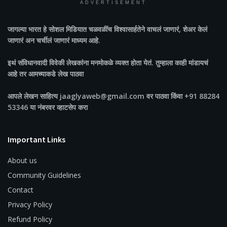
ADVERTISEMENT
जागल्या भारत
हे सोशल मिडियात चळवळींच विश्वासार्हतेने वाचलं जाणारं, शेअर केलं
जाणारं अन चर्चीलं जाणारं माध्यम आहे.
इथं संविधानवादी विवेकी लेखकांना मनमोकळे व्यक्त होता येतं. तुम्हाला काही मांडायचं
आहे तर आमच्याकडे लेख पाठवा
आपले लेखन साहित्य jaaglyaweb@gmail.com वर पाठवा किंवा +91 88284
53346 या नंबरवर व्हाटसेप करा
Important Links
About us
Community Guidelines
Contact
Privacy Policy
Refund Policy