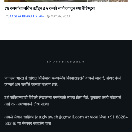
75 रुपयांचा नविन कॉइन ७५ रु नवे नाणे जाणून घ्या वैशिष्ट्य
BY
JAAGLYA BHARAT STAFF
MAY 26, 2023
ADVERTISEMENT
जागल्या भारत
हे सोशल मिडियात चळवळींच विश्वासार्हतेने वाचलं जाणारं, शेअर केलं
जाणारं अन चर्चीलं जाणारं माध्यम आहे.
इथं संविधानवादी विवेकी लेखकांना मनमोकळे व्यक्त होता येतं. तुम्हाला काही मांडायचं
आहे तर आमच्याकडे लेख पाठवा
आपले लेखन साहित्य jaaglyaweb@gmail.com वर पाठवा किंवा +91 88284
53346 या नंबरवर व्हाटसेप करा