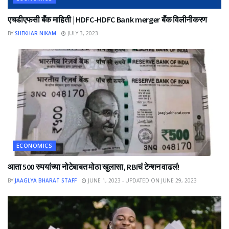
एचडीएफसी बँक माहिती | HDFC-HDFC Bank merger बँक विलीनीकरण
BY
SHEKHAR NIKAM
JULY 3, 2023
ECONOMICS
आता 500 रुपयांच्या नोटेबाबत मोठा खुलासा, RBIचं टेन्शन वाढलं!
BY
JAAGLYA BHARAT STAFF
JUNE 1, 2023 - UPDATED ON JUNE 29, 2023