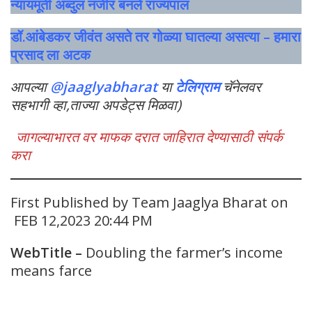
न्यायमूर्ती अब्दुल नजीर बनले राज्यपाल
डॉ.आंबेडकर जीवंत असते तर गोळ्या घातल्या असत्या – हमारा
प्रसाद ला अटक
आपल्या
@jaaglyabharat
या
टेलिग्राम
चॅनेलवर
सहभागी व्हा,ताज्या अपडेट्स मिळवा)
जागल्याभारत वर माफक दरात जाहिरात देण्यासाठी संपर्क
करा
First Published by Team Jaaglya Bharat on
FEB 12,2023 20:44 PM
WebTitle
–
Doubling the farmer’s income
means farce