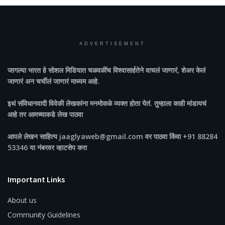
ADVERTISEMENT
जागल्या भारत
हे सोशल मिडियात चळवळींच विश्वासार्हतेने वाचलं जाणारं, शेअर केलं
जाणारं अन चर्चीलं जाणारं माध्यम आहे.
इथं संविधानवादी विवेकी लेखकांना मनमोकळे व्यक्त होता येतं. तुम्हाला काही मांडायचं
आहे तर आमच्याकडे लेख पाठवा
आपले लेखन साहित्य jaaglyaweb@gmail.com वर पाठवा किंवा +91 88284
53346 या नंबरवर व्हाटसेप करा
Important Links
About us
Community Guidelines