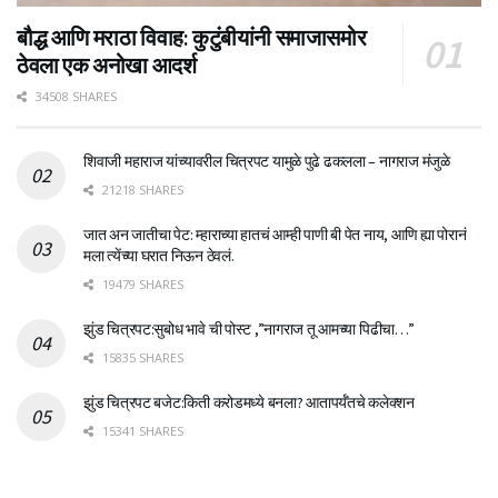
बौद्ध आणि मराठा विवाह: कुटुंबीयांनी समाजासमोर
ठेवला एक अनोखा आदर्श
34508 SHARES
शिवाजी महाराज यांच्यावरील चित्रपट यामुळे पुढे ढकलला – नागराज मंजुळे
21218 SHARES
जात अन जातीचा पेट: म्हाराच्या हातचं आम्ही पाणी बी पेत नाय, आणि ह्या पोरानं
मला त्येंच्या घरात निऊन ठेवलं.
19479 SHARES
झुंड चित्रपट:सुबोध भावे ची पोस्ट ,”नागराज तू आमच्या पिढीचा…”
15835 SHARES
झुंड चित्रपट बजेट:किती करोडमध्ये बनला? आतापर्यँतचे कलेक्शन
15341 SHARES