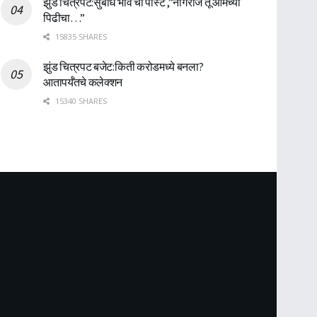
झुंड चित्रपट:सुबोध भावे ची पोस्ट ,”नागराज तू आमच्या
पिढीचा…”
15835 SHARES
झुंड चित्रपट बजेट:किती करोडमध्ये बनला?
आतापर्यँतचे कलेक्शन
15340 SHARES