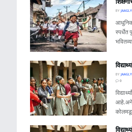
शिक्षणा
BY
JAAGLY
आधुनिकी
स्पर्धे
भवितव्य
विद्यार्
BY
JAAGLY
0
विद्यार्
आहे.अने
कोलमडू
विद्यार्