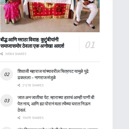
बौद्ध आणि मराठा विवाह: कुटुंबीयांनी
समाजासमोर ठेवला एक अनोखा आदर्श
34504 SHARES
शिवाजी महाराज यांच्यावरील चित्रपट यामुळे पुढे
ढकलला – नागराज मंजुळे
21218 SHARES
जात अन जातीचा पेट: म्हाराच्या हातचं आम्ही पाणी बी
पेत नाय, आणि ह्या पोरानं मला त्येंच्या घरात निऊन
ठेवलं.
19479 SHARES