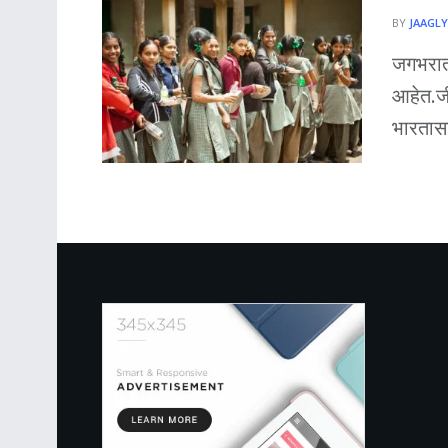
BY
JAAGLY
जगभरात 
आहेत.जी
भारतास