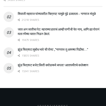
शिवाजी महाराज यांच्यावरील चित्रपट यामुळे पुढे ढकलला – नागराज मंजुळे
21218 SHARES
जात अन जातीचा पेट: म्हाराच्या हातचं आम्ही पाणी बी पेत नाय, आणि ह्या पोरानं
मला त्येंच्या घरात निऊन ठेवलं.
19479 SHARES
झुंड चित्रपट:सुबोध भावे ची पोस्ट ,”नागराज तू आमच्या पिढीचा…”
15835 SHARES
झुंड चित्रपट बजेट:किती करोडमध्ये बनला? आतापर्यँतचे कलेक्शन
15341 SHARES