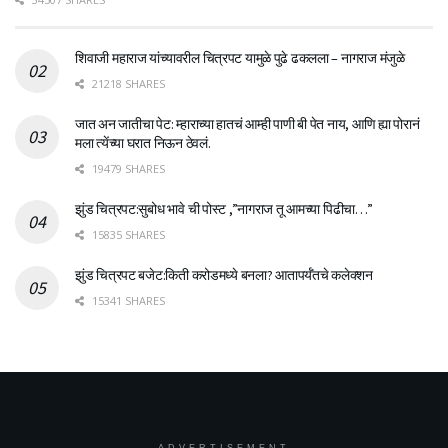
शिवाजी महाराज यांच्यावरील चित्रपट यामुळे पुढे ढकलला – नागराज मंजुळे
21218 SHARES
जात अन जातीचा पेट: म्हाराच्या हातचं आम्ही पाणी बी पेत नाय, आणि ह्या पोरानं
मला त्येंच्या घरात निऊन ठेवलं.
19479 SHARES
झुंड चित्रपट:सुबोध भावे ची पोस्ट ,”नागराज तू आमच्या पिढीचा…”
15835 SHARES
झुंड चित्रपट बजेट:किती करोडमध्ये बनला? आतापर्यँतचे कलेक्शन
15341 SHARES