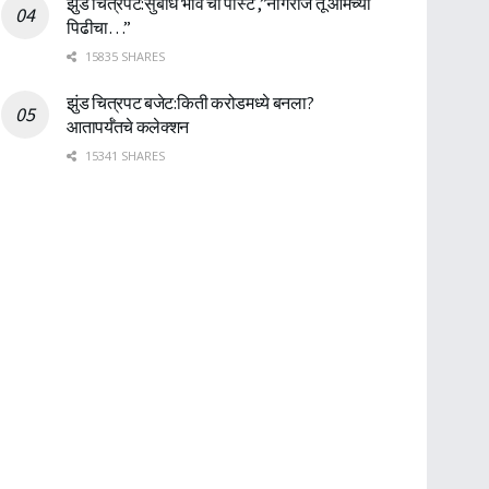
झुंड चित्रपट:सुबोध भावे ची पोस्ट ,”नागराज तू आमच्या
पिढीचा…”
15835 SHARES
झुंड चित्रपट बजेट:किती करोडमध्ये बनला?
आतापर्यँतचे कलेक्शन
15341 SHARES