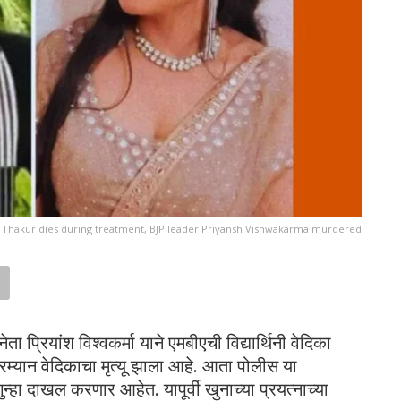
 Thakur dies during treatment, BJP leader Priyansh Vishwakarma murdered
्रियांश विश्वकर्मा याने एमबीएची विद्यार्थिनी वेदिका
दरम्यान वेदिकाचा मृत्यू झाला आहे. आता पोलीस या
न्हा दाखल करणार आहेत. यापूर्वी खुनाच्या प्रयत्नाच्या