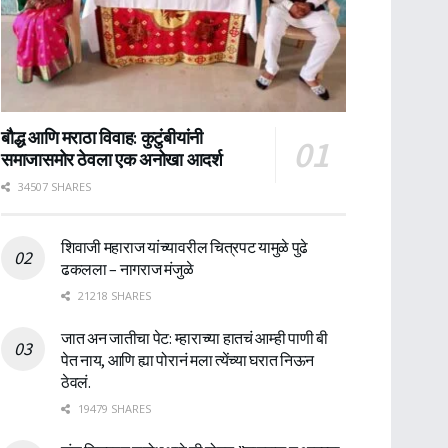
बौद्ध आणि मराठा विवाह: कुटुंबीयांनी
समाजासमोर ठेवला एक अनोखा आदर्श
34507 SHARES
शिवाजी महाराज यांच्यावरील चित्रपट यामुळे पुढे
ढकलला – नागराज मंजुळे
21218 SHARES
जात अन जातीचा पेट: म्हाराच्या हातचं आम्ही पाणी बी
पेत नाय, आणि ह्या पोरानं मला त्येंच्या घरात निऊन
ठेवलं.
19479 SHARES