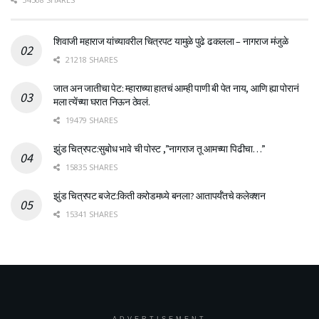
शिवाजी महाराज यांच्यावरील चित्रपट यामुळे पुढे ढकलला – नागराज मंजुळे
21218 SHARES
जात अन जातीचा पेट: म्हाराच्या हातचं आम्ही पाणी बी पेत नाय, आणि ह्या पोरानं
मला त्येंच्या घरात निऊन ठेवलं.
19479 SHARES
झुंड चित्रपट:सुबोध भावे ची पोस्ट ,”नागराज तू आमच्या पिढीचा…”
15835 SHARES
झुंड चित्रपट बजेट:किती करोडमध्ये बनला? आतापर्यँतचे कलेक्शन
15341 SHARES