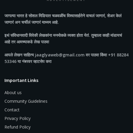
ADVERTISEMENT
जागल्या भारत
हे सोशल मिडियात चळवळींच विश्वासार्हतेने वाचलं जाणारं, शेअर केलं
जाणारं अन चर्चीलं जाणारं माध्यम आहे.
इथं संविधानवादी विवेकी लेखकांना मनमोकळे व्यक्त होता येतं. तुम्हाला काही मांडायचं
आहे तर आमच्याकडे लेख पाठवा
आपले लेखन साहित्य jaaglyaweb@gmail.com वर पाठवा किंवा +91 88284
53346 या नंबरवर व्हाटसेप करा
Important Links
About us
Community Guidelines
Contact
Privacy Policy
Refund Policy