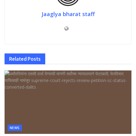
Jaaglya bharat staff
Related
Posts
NEWS