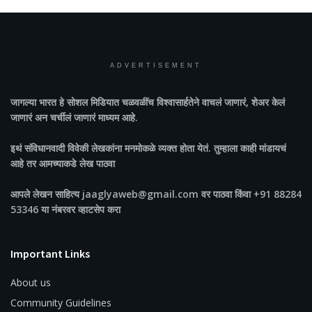
ADVERTISEMENT
जागल्या भारत
हे सोशल मिडियात चळवळींच विश्वासार्हतेने वाचलं जाणारं, शेअर केलं
जाणारं अन चर्चीलं जाणारं माध्यम आहे.
इथं संविधानवादी विवेकी लेखकांना मनमोकळे व्यक्त होता येतं. तुम्हाला काही मांडायचं
आहे तर आमच्याकडे लेख पाठवा
आपले लेखन साहित्य jaaglyaweb@gmail.com वर पाठवा किंवा +91 88284
53346 या नंबरवर व्हाटसेप करा
Important Links
About us
Community Guidelines