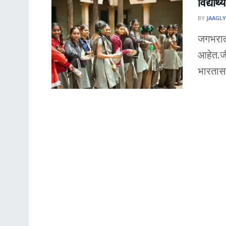
विद्यार्
BY
JAAGLY
जगभरात 
आहेत.जी
भारतास