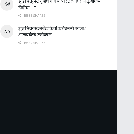
झुंड चित्रपट:सुबोध भावे ची पोस्ट ,”नागराज तू आमच्या
पिढीचा…”
15835 SHARES
झुंड चित्रपट बजेट:किती करोडमध्ये बनला?
आतापर्यँतचे कलेक्शन
15340 SHARES