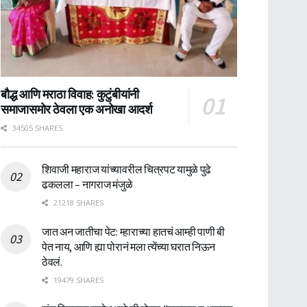
बौद्ध आणि मराठा विवाह: कुटुंबीयांनी
समाजासमोर ठेवला एक अनोखा आदर्श
34505 SHARES
शिवाजी महाराज यांच्यावरील चित्रपट यामुळे पुढे
ढकलला – नागराज मंजुळे
21218 SHARES
जात अन जातीचा पेट: म्हाराच्या हातचं आम्ही पाणी बी
पेत नाय, आणि ह्या पोरानं मला त्येंच्या घरात निऊन
ठेवलं.
19479 SHARES