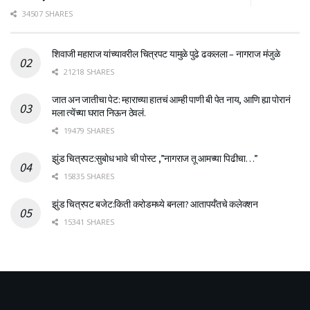
34507 SHARES
शिवाजी महाराज यांच्यावरील चित्रपट यामुळे पुढे ढकलला – नागराज मंजुळे
21218 SHARES
जात अन जातीचा पेट: म्हाराच्या हातचं आम्ही पाणी बी पेत नाय, आणि ह्या पोरानं
मला त्येंच्या घरात निऊन ठेवलं.
19479 SHARES
झुंड चित्रपट:सुबोध भावे ची पोस्ट ,”नागराज तू आमच्या पिढीचा…”
15835 SHARES
झुंड चित्रपट बजेट:किती करोडमध्ये बनला? आतापर्यँतचे कलेक्शन
15341 SHARES