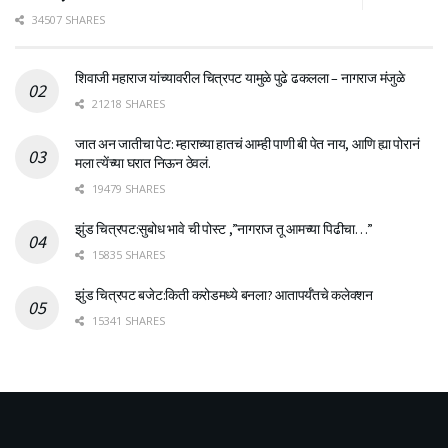
34507 SHARES
शिवाजी महाराज यांच्यावरील चित्रपट यामुळे पुढे ढकलला – नागराज मंजुळे
21218 SHARES
जात अन जातीचा पेट: म्हाराच्या हातचं आम्ही पाणी बी पेत नाय, आणि ह्या पोरानं
मला त्येंच्या घरात निऊन ठेवलं.
19479 SHARES
झुंड चित्रपट:सुबोध भावे ची पोस्ट ,”नागराज तू आमच्या पिढीचा…”
15835 SHARES
झुंड चित्रपट बजेट:किती करोडमध्ये बनला? आतापर्यँतचे कलेक्शन
15341 SHARES