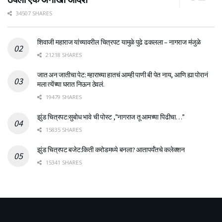
34507 SHARES
शिवाजी महाराज यांच्यावरील चित्रपट यामुळे पुढे ढकलला – नागराज मंजुळे
21218 SHARES
जात अन जातीचा पेट: म्हाराच्या हातचं आम्ही पाणी बी पेत नाय, आणि ह्या पोरानं
मला त्येंच्या घरात निऊन ठेवलं.
19479 SHARES
झुंड चित्रपट:सुबोध भावे ची पोस्ट ,”नागराज तू आमच्या पिढीचा…”
15835 SHARES
झुंड चित्रपट बजेट:किती करोडमध्ये बनला? आतापर्यँतचे कलेक्शन
15341 SHARES