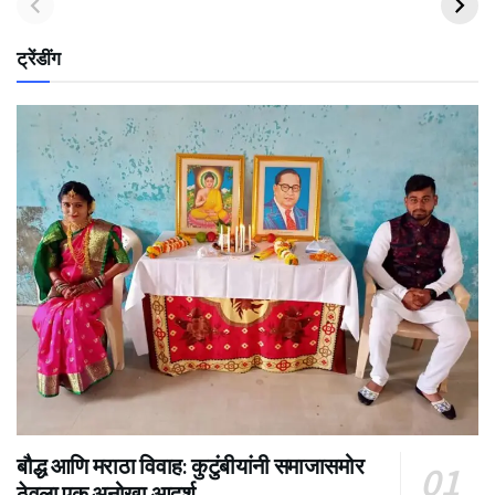
ट्रेंडींग
बौद्ध आणि मराठा विवाह: कुटुंबीयांनी समाजासमोर
ठेवला एक अनोखा आदर्श