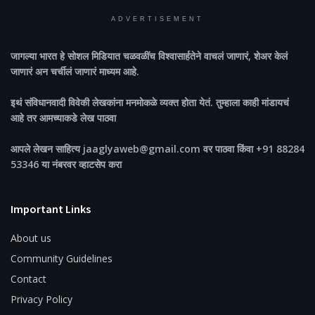
ADVERTISEMENT
जागल्या भारत
हे सोशल मिडियात चळवळींच विश्वासार्हतेने वाचलं जाणारं, शेअर केलं
जाणारं अन चर्चीलं जाणारं माध्यम आहे.
इथं संविधानवादी विवेकी लेखकांना मनमोकळे व्यक्त होता येतं. तुम्हाला काही मांडायचं
आहे तर आमच्याकडे लेख पाठवा
आपले लेखन साहित्य jaaglyaweb@gmail.com वर पाठवा किंवा +91 88284
53346 या नंबरवर व्हाटसेप करा
Important Links
About us
Community Guidelines
Contact
Privacy Policy