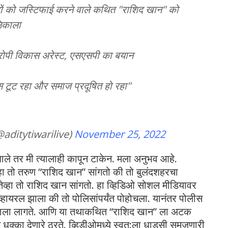
कड़ों को जस्टिफाई करने वाले कथित "राशिद खान" को
निकाला
रोपी विकास अरेस्ट, एसएसपी का बयान
स टूट रहा और समाज प्रदूषित हो रहा"
(@aditytiwarilive)
November 25, 2022
झाले तर मी त्यालाही कापून टाकेन. मला अनुभव आहे.
ेव्हा तो तरुण “राशिद खान” सांगतो की तो बुलंदशहरचा
 तेव्हा तो राशिद खान सांगतो. हा व्हिडिओ सोशल मीडियावर
्हायरल झाला की तो पोलिसांपर्यंत पोहोचला. यानंतर पोलीस
माला लागते. आणि या तथाकथित “राशिद खान” ला अटक
ाच धक्का देणारे ठरते. व्हिडीओमध्‍ये स्‍वत:ला धाडसी समजणारी