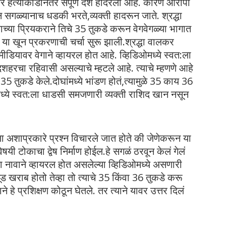
र हत्याकांडानंतर संपूर्ण देश हादरला आहे. कारण आरोपी
न सगळ्यानाच धडकी भरते,व्यक्ती हादरून जाते. श्रद्धा
च्या प्रियकराने तिचे 35 तुकडे करून वेगवेगळ्या भागात
ा खून प्रकरणाची चर्चा सुरू झाली.श्रद्धा वालकर
ीडियावर वेगाने व्हायरल होत आहे. व्हिडिओमध्ये स्वत:ला
दशहरचा रहिवासी असल्याचे म्हटले आहे. त्याचे म्हणणे आहे
5 तुकडे केले.दोघांमध्ये भांडण होतं,त्यामुळे 35 काय 36
ये स्‍वत:ला धाडसी समजणारी व्‍यक्‍ती राशिद खान नसून
ा अशाप्रकारे प्रश्न विचारले जात होते की जेणेकरून या
विषयी टोकाचा द्वेष निर्माण होईल.हे सगळं ठरवून केलं गेलं
नावाने व्हायरल होत असलेल्या व्हिडिओमध्ये असणारी
मूड खराब होतो तेव्हा तो त्याचे 35 किंवा 36 तुकडे करू
ने हे प्रशिक्षण कोठून घेतले. तर त्याने यावर उत्तर दिलं