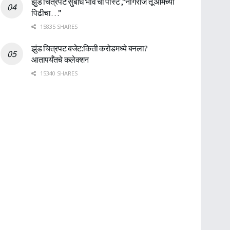
झुंड चित्रपट:सुबोध भावे ची पोस्ट ,”नागराज तू आमच्या
पिढीचा…”
15835 SHARES
झुंड चित्रपट बजेट:किती करोडमध्ये बनला?
आतापर्यँतचे कलेक्शन
15340 SHARES