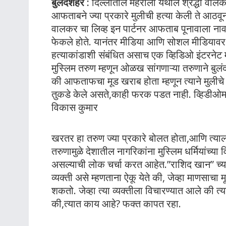
बुलंदशहर :
दिल्लीतील मेहरौली येथील श्रद्धा वालक
आफताबने ज्या प्रकारे मुलीची हत्या केली ते आठवू
वालकर चा लिव्ह इन पार्टनर आफताब पूनावाला नावा
फेकले होते. यानंतर मीडिया आणि सोशल मीडियावर य
हत्याकांडाशी संबंधित असाच एक व्हिडिओ इंटरनेट म
मुस्लिम तरुण म्हणून ओळख सांगणाऱ्या तरुणाने बुलं
की आफताफचा मूड खराब होता म्हणून त्याने मुलीचे 3
तुकडे केले असते,काही फरक पडत नाही. व्हिडीओमध्‍
विकास कुमार
खरतर हा तरुण ज्या प्रकारे बोलत होता,आणि त्याल
तरुणामुळे देशातील नागरिकांना मुस्लिम धर्मियांच्या 
असल्याची लोक चर्चा करत आहेत.”राशिद खान” च्या 
व्यक्ती असे म्हणताना ऐकू येते की, जेव्हा माणसाचा 
शकतो. जेव्हा त्या व्यक्तीला विचारण्यात आले की त्या
की,त्यात काय आहे? फक्त कापत रहा.