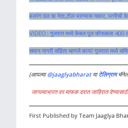
बजरंग दल चा नेता,टोल भरण्यास नकार, पत्नीची क
VIDEO : गुजरात मध्ये केबल पूल कोसळला 400 
समान नागरी संहिता म्हणजे काय? गुजरात मध्ये समि
(आपल्या
@jaaglyabharat
या
टेलिग्राम
चॅने
जागल्याभारत वर माफक दरात जाहिरात देण्यासाठी
First Published by Team Jaaglya Bha