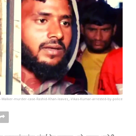
-Walker-murder-case-Rashid-Khan-leaves_-Vikas-Kumar-arrested-by-police