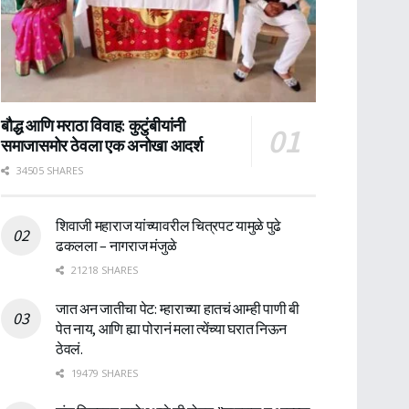
बौद्ध आणि मराठा विवाह: कुटुंबीयांनी
समाजासमोर ठेवला एक अनोखा आदर्श
34505 SHARES
शिवाजी महाराज यांच्यावरील चित्रपट यामुळे पुढे
ढकलला – नागराज मंजुळे
21218 SHARES
जात अन जातीचा पेट: म्हाराच्या हातचं आम्ही पाणी बी
पेत नाय, आणि ह्या पोरानं मला त्येंच्या घरात निऊन
ठेवलं.
19479 SHARES