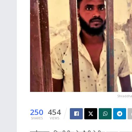
Shraddha
250
454
SHARES
VIEWS