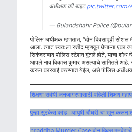
अधीक्षक की बाइट
pic.twitter.com
— Bulandshahr Police (@bula
पोलिस अधीक्षक म्हणतात, “दोन दिवसांपूर्वी सोशल 
आला. त्यात स्वत:ला रशीद म्हणवून घेणाऱ्या एका व्यक्
सिकंदराबाद पोलिस स्टेशन गुंतले होते, याचा शोध घे
आपले नाव विकास कुमार असल्याचे सांगितले आहे. यापुढे
करून कारवाई करण्यात येईल, असे पोलिस अधीक्षकां
शिक्षणा संबंधी जनजागरणासाठी पहिली शिक्षण महाप
पुन्हा सुटकेस कांड : आयुषी चौधरी चा खून करून 
hraddha Murder Case दोन दिवस मृतदेहाचे तु