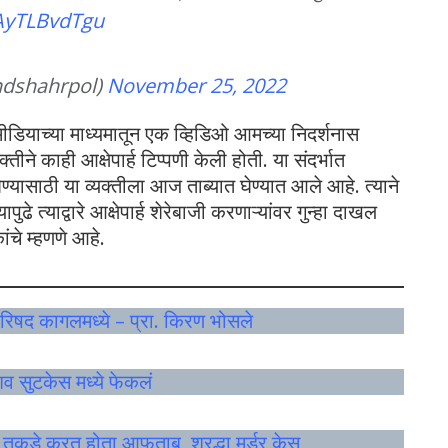
/AyTLBvdTgu
ndshahrpol)
November 25, 2022
मीडियाच्या माध्यमातून एक व्हिडिओ आमच्या निदर्शनास
तीने काही आक्षेपार्ह टिप्पणी केली होती. या संदर्भात
ण्यासाठी या व्यक्तीला आज ताब्यात घेण्यात आले आहे. त्याने
 त्याद्वारे आक्षेपार्ह शेरेबाजी करणाऱ्यांवर गुन्हा दाखल
चे म्हणणे आहे.
रिषद कागलमध्ये – प्रा. किरण भोसले
शव सुटकेस मध्ये फेकलं
कडे करत होता आफताब, श्रद्धा मर्डर केस