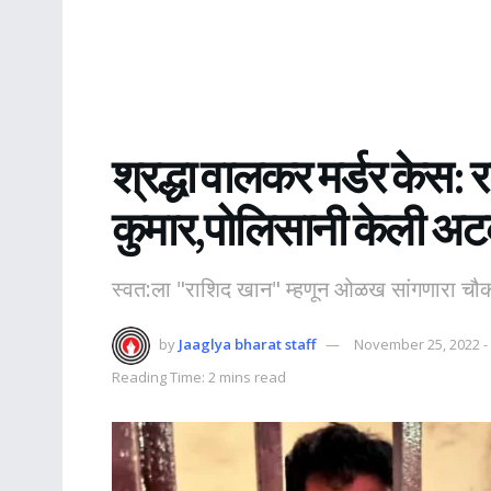
श्रद्धा वालकर मर्डर केस
कुमार,पोलिसानी केली अ
स्वत:ला "राशिद खान" म्हणून ओळख सांगणारा चौकशी
by
Jaaglya bharat staff
November 25, 2022 -
Reading Time: 2 mins read