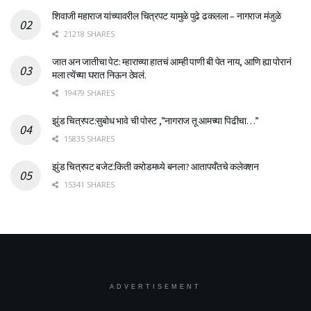
शिवाजी महाराज यांच्यावरील चित्रपट यामुळे पुढे ढकलला – नागराज मंजुळे
21218 SHARES
जात अन जातीचा पेट: म्हाराच्या हातचं आम्ही पाणी बी पेत नाय, आणि ह्या पोरानं
मला त्येंच्या घरात निऊन ठेवलं.
19479 SHARES
झुंड चित्रपट:सुबोध भावे ची पोस्ट ,”नागराज तू आमच्या पिढीचा…”
15835 SHARES
झुंड चित्रपट बजेट:किती करोडमध्ये बनला? आतापर्यँतचे कलेक्शन
15341 SHARES
ADVERTISEMENT