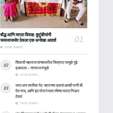
बौद्ध आणि मराठा विवाह: कुटुंबीयांनी
समाजासमोर ठेवला एक अनोखा आदर्श
34508 SHARES
शिवाजी महाराज यांच्यावरील चित्रपट यामुळे पुढे
ढकलला – नागराज मंजुळे
21218 SHARES
जात अन जातीचा पेट: म्हाराच्या हातचं आम्ही पाणी बी
पेत नाय, आणि ह्या पोरानं मला त्येंच्या घरात निऊन
ठेवलं.
19479 SHARES