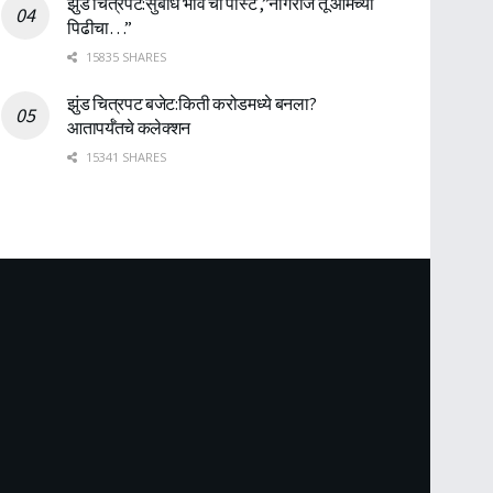
झुंड चित्रपट:सुबोध भावे ची पोस्ट ,”नागराज तू आमच्या
पिढीचा…”
15835 SHARES
झुंड चित्रपट बजेट:किती करोडमध्ये बनला?
आतापर्यँतचे कलेक्शन
15341 SHARES