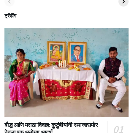
ट्रेंडींग
बौद्ध आणि मराठा विवाह: कुटुंबीयांनी समाजासमोर
ठेवला एक अनोखा आदर्श