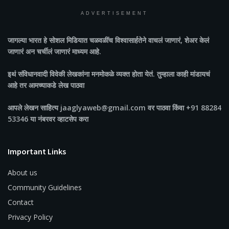
ADVERTISEMENT
जागल्या भारत
हे सोशल मिडियात चळवळींच विश्वासार्हतेने वाचलं जाणारं, शेअर केलं
जाणारं अन चर्चीलं जाणारं माध्यम आहे.
इथं संविधानवादी विवेकी लेखकांना मनमोकळे व्यक्त होता येतं. तुम्हाला काही मांडायचं
आहे तर आमच्याकडे लेख पाठवा
आपले लेखन साहित्य jaaglyaweb@gmail.com वर पाठवा किंवा +91 88284
53346 या नंबरवर व्हाटसेप करा
Important Links
About us
Community Guidelines
Contact
Privacy Policy