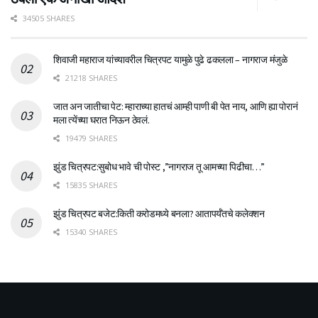
34505 SHARES
शिवाजी महाराज यांच्यावरील चित्रपट यामुळे पुढे ढकलला – नागराज मंजुळे
21218 SHARES
जात अन जातीचा पेट: म्हाराच्या हातचं आम्ही पाणी बी पेत नाय, आणि ह्या पोरानं
मला त्येंच्या घरात निऊन ठेवलं.
19479 SHARES
झुंड चित्रपट:सुबोध भावे ची पोस्ट ,”नागराज तू आमच्या पिढीचा…”
15835 SHARES
झुंड चित्रपट बजेट:किती करोडमध्ये बनला? आतापर्यँतचे कलेक्शन
15340 SHARES