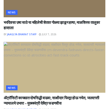
NEWS
भरदिवसा उषा साठे या महिलेची शेतात गोळ्या झाडून हत्या; माळशिरस तालुका
हादरला
BY
JAAGLYA BHARAT STAFF
JULY 7, 2026
NEWS
ॲट्रॉसिटी कायद्यात दोषसिद्धी वाढवा; साक्षीदार फितूर होऊ नयेत, जलदगती
न्यायालये उभारा – मुख्यमंत्री देवेंद्र फडणवीस