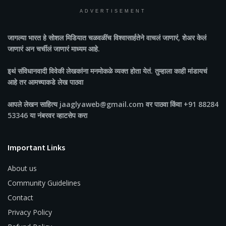
ADVERTISEMENT
जागल्या भारत
हे सोशल मिडियात चळवळींच विश्वासार्हतेने वाचलं जाणारं, शेअर केलं
जाणारं अन चर्चीलं जाणारं माध्यम आहे.
इथं संविधानवादी विवेकी लेखकांना मनमोकळे व्यक्त होता येतं. तुम्हाला काही मांडायचं
आहे तर आमच्याकडे लेख पाठवा
आपले लेखन साहित्य jaaglyaweb@gmail.com वर पाठवा किंवा +91 88284
53346 या नंबरवर व्हाटसेप करा
Important Links
About us
Community Guidelines
Contact
Privacy Policy