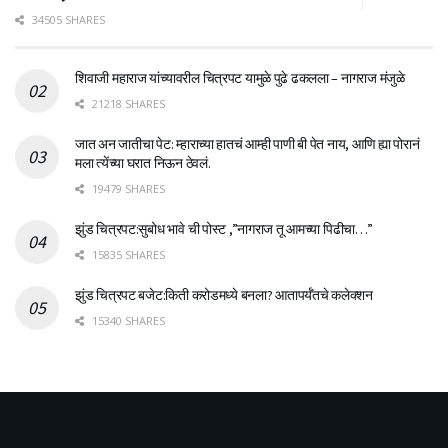
34505 SHARES
शिवाजी महाराज यांच्यावरील चित्रपट यामुळे पुढे ढकलला – नागराज मंजुळे
21218 SHARES
जात अन जातीचा पेट: म्हाराच्या हातचं आम्ही पाणी बी पेत नाय, आणि ह्या पोरानं
मला त्येंच्या घरात निऊन ठेवलं.
19479 SHARES
झुंड चित्रपट:सुबोध भावे ची पोस्ट ,”नागराज तू आमच्या पिढीचा…”
15835 SHARES
झुंड चित्रपट बजेट:किती करोडमध्ये बनला? आतापर्यँतचे कलेक्शन
15340 SHARES