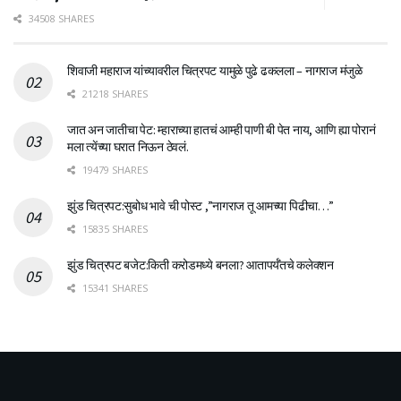
34508 SHARES
शिवाजी महाराज यांच्यावरील चित्रपट यामुळे पुढे ढकलला – नागराज मंजुळे
21218 SHARES
जात अन जातीचा पेट: म्हाराच्या हातचं आम्ही पाणी बी पेत नाय, आणि ह्या पोरानं
मला त्येंच्या घरात निऊन ठेवलं.
19479 SHARES
झुंड चित्रपट:सुबोध भावे ची पोस्ट ,”नागराज तू आमच्या पिढीचा…”
15835 SHARES
झुंड चित्रपट बजेट:किती करोडमध्ये बनला? आतापर्यँतचे कलेक्शन
15341 SHARES