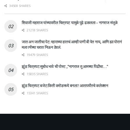
34508 SHARES
शिवाजी महाराज यांच्यावरील चित्रपट यामुळे पुढे ढकलला – नागराज मंजुळे
21218 SHARES
जात अन जातीचा पेट: म्हाराच्या हातचं आम्ही पाणी बी पेत नाय, आणि ह्या पोरानं
मला त्येंच्या घरात निऊन ठेवलं.
19479 SHARES
झुंड चित्रपट:सुबोध भावे ची पोस्ट ,”नागराज तू आमच्या पिढीचा…”
15835 SHARES
झुंड चित्रपट बजेट:किती करोडमध्ये बनला? आतापर्यँतचे कलेक्शन
15341 SHARES