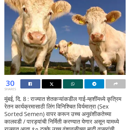
30
SHARES
मुंबई, दि. 8 : राज्यात शेतकऱ्यांकडील गाई-म्हशींमध्ये कृत्रिम
रेतन कार्यक्रमासाठी लिंग विनिश्चित विर्यमात्रा (Sex
Sorted Semen) वापर करून उच्च अनुवंशीकतेच्या
कालवडी / पारड्यांची निर्मिती करण्यात येणार असून यामध्ये
राज्यात आता ९० टक्के उच्च वंशावळीच्या मादी वासरांची