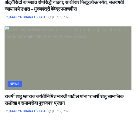
ॲट्रॉसिटी कायद्यात दोषसिद्धी वाढवा; साक्षीदार फितूर होऊ नयेत, जलदगती
न्यायालये उभारा – मुख्यमंत्री देवेंद्र फडणवीस
BY
JAAGLYA BHARAT STAFF
JULY 3, 2026
NEWS
राजर्षी शाहू महाराज जयंतीनिमित्त मारुती पाटील यांना ‘राजर्षी शाहू सामाजिक
सलोखा व समाजसेवा पुरस्कार’ प्रदान
BY
JAAGLYA BHARAT STAFF
JULY 2, 2026