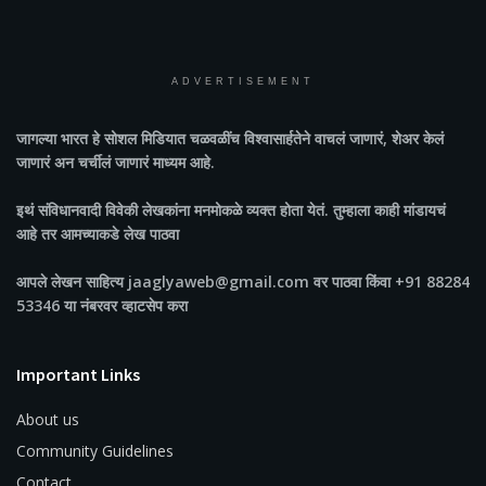
ADVERTISEMENT
जागल्या भारत
हे सोशल मिडियात चळवळींच विश्वासार्हतेने वाचलं जाणारं, शेअर केलं
जाणारं अन चर्चीलं जाणारं माध्यम आहे.
इथं संविधानवादी विवेकी लेखकांना मनमोकळे व्यक्त होता येतं. तुम्हाला काही मांडायचं
आहे तर आमच्याकडे लेख पाठवा
आपले लेखन साहित्य jaaglyaweb@gmail.com वर पाठवा किंवा +91 88284
53346 या नंबरवर व्हाटसेप करा
Important Links
About us
Community Guidelines
Contact