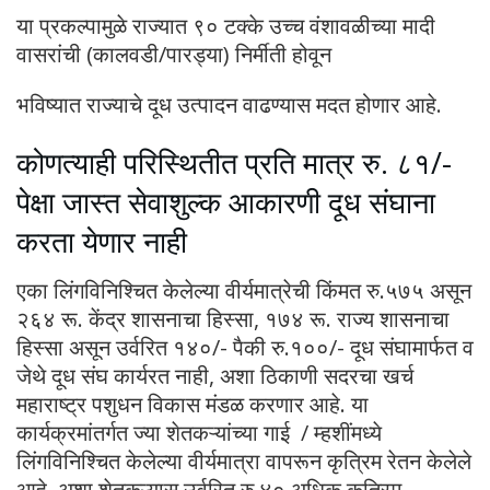
या प्रकल्पामुळे राज्यात ९० टक्के उच्च वंशावळीच्या मादी
वासरांची (कालवडी/पारड्या) निर्मीती होवून
भविष्यात राज्याचे दूध उत्पादन वाढण्यास मदत होणार आहे.
कोणत्याही परिस्थितीत प्रति मात्र रु. ८१/-
पेक्षा जास्त सेवाशुल्क आकारणी दूध संघाना
करता येणार नाही
एका लिंगविनिश्चित केलेल्या वीर्यमात्रेची किंमत रु.५७५ असून
२६४ रू. केंद्र शासनाचा हिस्सा, १७४ रू. राज्य शासनाचा
हिस्सा असून उर्वरित १४०/- पैकी रु.१००/- दूध संघामार्फत व
जेथे दूध संघ कार्यरत नाही, अशा ठिकाणी सदरचा खर्च
महाराष्ट्र पशुधन विकास मंडळ करणार आहे. या
कार्यक्रमांतर्गत ज्या शेतकऱ्यांच्या गाई / म्हशींमध्ये
लिंगविनिश्चित केलेल्या वीर्यमात्रा वापरून कृत्रिम रेतन केलेले
आहे. अशा शेतकऱ्यास उर्वरित रु.४० अधिक कृत्रिम