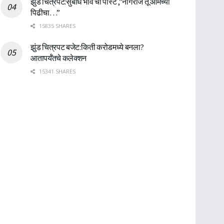
झुंड चित्रपट:सुबोध भावे ची पोस्ट ,”नागराज तू आमच्या
पिढीचा…”
15835 SHARES
झुंड चित्रपट बजेट:किती करोडमध्ये बनला?
आतापर्यँतचे कलेक्शन
15341 SHARES