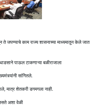
सून ते जपण्याचे काम राज्य शासनाच्या माध्यमातून केले जात
त धाडसाने पाऊल टाकणाऱ्या बळीराजाला
ंत्र्यांनी सांगितले.
 आले, मात्र शेतकरी डगमगला नाही.
 असते अशा वेळी