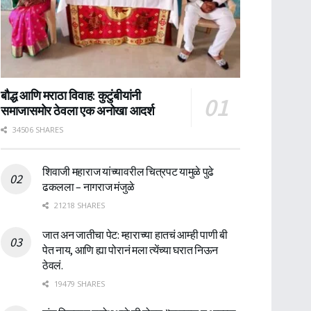
बौद्ध आणि मराठा विवाह: कुटुंबीयांनी
समाजासमोर ठेवला एक अनोखा आदर्श
34506 SHARES
शिवाजी महाराज यांच्यावरील चित्रपट यामुळे पुढे
ढकलला – नागराज मंजुळे
21218 SHARES
जात अन जातीचा पेट: म्हाराच्या हातचं आम्ही पाणी बी
पेत नाय, आणि ह्या पोरानं मला त्येंच्या घरात निऊन
ठेवलं.
19479 SHARES