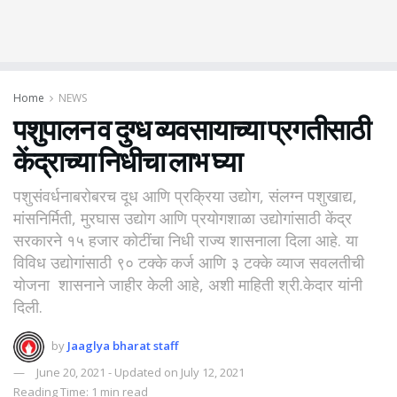
Home
NEWS
पशुपालन व दुग्ध व्यवसायाच्या प्रगतीसाठी
केंद्राच्या निधीचा लाभ घ्या
पशुसंवर्धनाबरोबरच दूध आणि प्रक्रिया उद्योग, संलग्न पशुखाद्य,
मांसनिर्मिती, मुरघास उद्योग आणि प्रयोगशाळा उद्योगांसाठी केंद्र
सरकारने १५ हजार कोटींचा निधी राज्य शासनाला दिला आहे. या
विविध उद्योगांसाठी ९० टक्के कर्ज आणि ३ टक्के व्याज सवलतीची
योजना शासनाने जाहीर केली आहे, अशी माहिती श्री.केदार यांनी
दिली.
by
Jaaglya bharat staff
June 20, 2021 - Updated on July 12, 2021
Reading Time: 1 min read