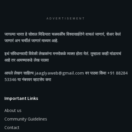
ADVERTISEMENT
जागल्या भारत
हे सोशल मिडियात चळवळींच विश्वासार्हतेने वाचलं जाणारं, शेअर केलं
जाणारं अन चर्चीलं जाणारं माध्यम आहे.
इथं संविधानवादी विवेकी लेखकांना मनमोकळे व्यक्त होता येतं. तुम्हाला काही मांडायचं
आहे तर आमच्याकडे लेख पाठवा
आपले लेखन साहित्य jaaglyaweb@gmail.com वर पाठवा किंवा +91 88284
53346 या नंबरवर व्हाटसेप करा
Important Links
About us
Community Guidelines
Contact