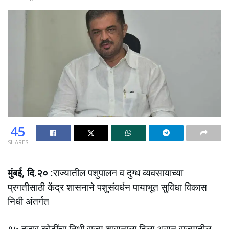
45
SHARES
मुंबई, दि.२०
:राज्यातील पशुपालन व दुग्ध व्यवसायाच्या
प्रगतीसाठी केंद्र शासनाने पशुसंवर्धन पायाभूत सुविधा विकास
निधी अंतर्गत
१५ हजार कोटींचा निधी राज्य शासनाला दिला असून,राज्यातील