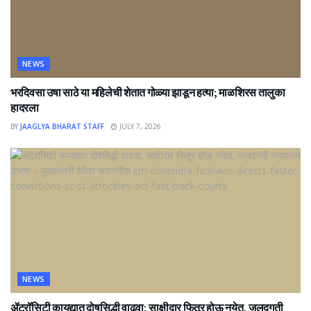
NEWS
भरदिवसा उषा साठे या महिलेची शेतात गोळ्या झाडून हत्या; माळशिरस तालुका
हादरला
BY
JAAGLYA BHARAT STAFF
JULY 7, 2026
NEWS
ॲट्रॉसिटी कायद्यात दोषसिद्धी वाढवा; साक्षीदार फितूर होऊ नयेत, जलदगती