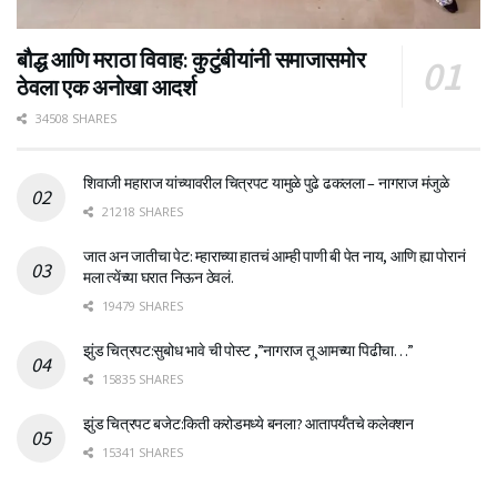
बौद्ध आणि मराठा विवाह: कुटुंबीयांनी समाजासमोर
ठेवला एक अनोखा आदर्श
34508 SHARES
शिवाजी महाराज यांच्यावरील चित्रपट यामुळे पुढे ढकलला – नागराज मंजुळे
21218 SHARES
जात अन जातीचा पेट: म्हाराच्या हातचं आम्ही पाणी बी पेत नाय, आणि ह्या पोरानं
मला त्येंच्या घरात निऊन ठेवलं.
19479 SHARES
झुंड चित्रपट:सुबोध भावे ची पोस्ट ,”नागराज तू आमच्या पिढीचा…”
15835 SHARES
झुंड चित्रपट बजेट:किती करोडमध्ये बनला? आतापर्यँतचे कलेक्शन
15341 SHARES