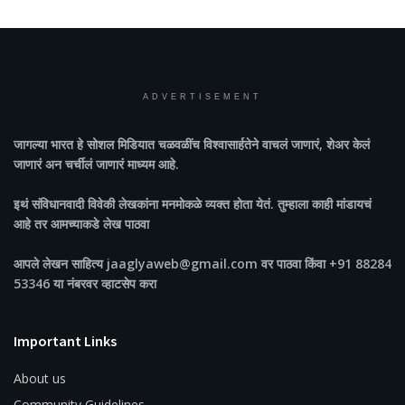
ADVERTISEMENT
जागल्या भारत
हे सोशल मिडियात चळवळींच विश्वासार्हतेने वाचलं जाणारं, शेअर केलं
जाणारं अन चर्चीलं जाणारं माध्यम आहे.
इथं संविधानवादी विवेकी लेखकांना मनमोकळे व्यक्त होता येतं. तुम्हाला काही मांडायचं
आहे तर आमच्याकडे लेख पाठवा
आपले लेखन साहित्य jaaglyaweb@gmail.com वर पाठवा किंवा +91 88284
53346 या नंबरवर व्हाटसेप करा
Important Links
About us
Community Guidelines