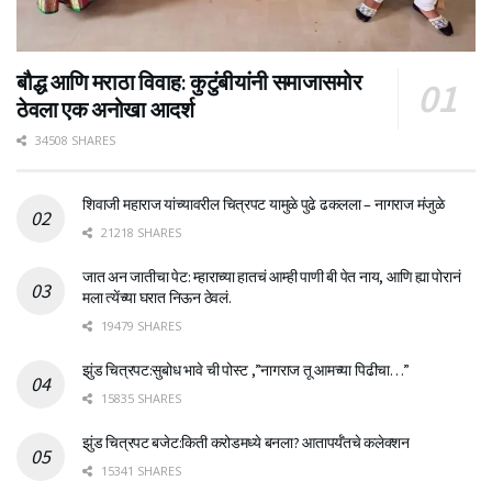
बौद्ध आणि मराठा विवाह: कुटुंबीयांनी समाजासमोर
ठेवला एक अनोखा आदर्श
34508 SHARES
शिवाजी महाराज यांच्यावरील चित्रपट यामुळे पुढे ढकलला – नागराज मंजुळे
21218 SHARES
जात अन जातीचा पेट: म्हाराच्या हातचं आम्ही पाणी बी पेत नाय, आणि ह्या पोरानं
मला त्येंच्या घरात निऊन ठेवलं.
19479 SHARES
झुंड चित्रपट:सुबोध भावे ची पोस्ट ,”नागराज तू आमच्या पिढीचा…”
15835 SHARES
झुंड चित्रपट बजेट:किती करोडमध्ये बनला? आतापर्यँतचे कलेक्शन
15341 SHARES