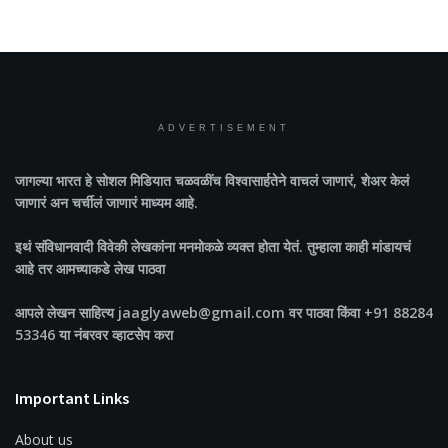
ADVERTISEMENT
जागल्या भारत
हे सोशल मिडियात चळवळींच विश्वासार्हतेने वाचलं जाणारं, शेअर केलं
जाणारं अन चर्चीलं जाणारं माध्यम आहे.
इथं संविधानवादी विवेकी लेखकांना मनमोकळे व्यक्त होता येतं. तुम्हाला काही मांडायचं
आहे तर आमच्याकडे लेख पाठवा
आपले लेखन साहित्य jaaglyaweb@gmail.com वर पाठवा किंवा +91 88284
53346 या नंबरवर व्हाटसेप करा
Important Links
About us