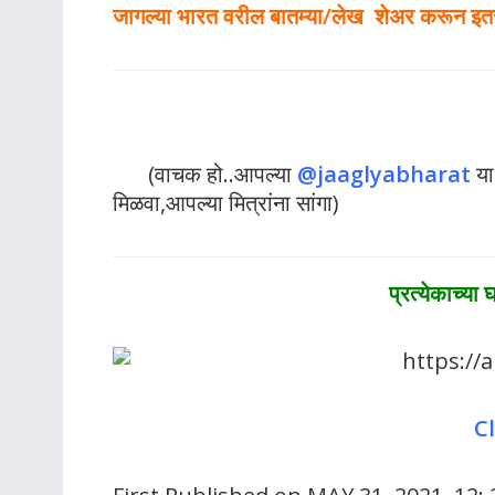
जागल्या भारत वरील बातम्या/लेख शेअर करून इतर ल
(वाचक हो..आपल्या
@jaaglyabharat
य
मिळवा,आपल्या मित्रांना सांगा)
प्रत्येकाच्य
C