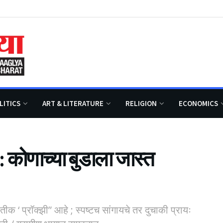
LITICS
ART & LITERATURE
RELIGION
ECONOMICS
: कोणाच्या बुडाला जास्त
रतीक ‘ प्रॉक्झी” आहे ; स्पष्टच सांगायचे तर दुचाकी प्रायः