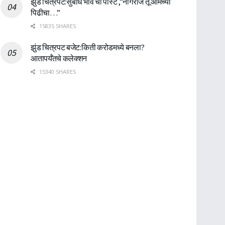
झुंड चित्रपट:सुबोध भावे ची पोस्ट ,”नागराज तू आमच्या
पिढीचा…”
15835 SHARES
झुंड चित्रपट बजेट:किती करोडमध्ये बनला?
आतापर्यँतचे कलेक्शन
15340 SHARES