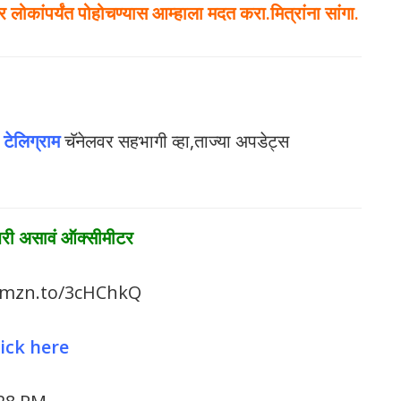
ोकांपर्यंत पोहोचण्यास आम्हाला मदत करा.मित्रांना सांगा.
ा
टेलिग्राम
चॅनेलवर सहभागी व्हा,ताज्या अपडेट्स
ा घरी असावं ऑक्सीमीटर
lick here