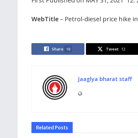
First Published on MAY 31, 2021 12:
WebTitle
– Petrol-diesel price hike i
Share
18
Tweet
12
Jaaglya bharat staff
Related
Posts