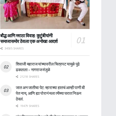
बौद्ध आणि मराठा विवाह: कुटुंबीयांनी
समाजासमोर ठेवला एक अनोखा आदर्श
34505 SHARES
शिवाजी महाराज यांच्यावरील चित्रपट यामुळे पुढे
ढकलला – नागराज मंजुळे
21218 SHARES
जात अन जातीचा पेट: म्हाराच्या हातचं आम्ही पाणी बी
पेत नाय, आणि ह्या पोरानं मला त्येंच्या घरात निऊन
ठेवलं.
19479 SHARES