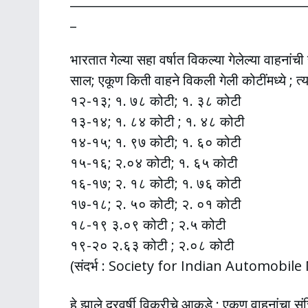
_
भारतात गेल्या सहा वर्षात विकल्या गेलेल्या वाहनांची 
साल; एकूण किती वाहने विकली गेली कोटींमध्ये ; त्या
१२-१३; १. ७८ कोटी; १. ३८ कोटी
१३-१४; १. ८४ कोटी ; १. ४८ कोटी
१४-१५; १. ९७ कोटी; १. ६० कोटी
१५-१६; २.०४ कोटी; १. ६५ कोटी
१६-१७; २. १८ कोटी; १. ७६ कोटी
१७-१८; २. ५० कोटी; २. ०१ कोटी
१८-१९ ३.०९ कोटी ; २.५ कोटी
१९-२० २.६३ कोटी ; २.०८ कोटी
(संदर्भ : Society for Indian Automobil
हे झाले दरवर्षी विक्रीचे आकडे ; एकूण वाहनां