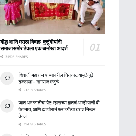
बौद्ध आणि मराठा विवाह: कुटुंबीयांनी
समाजासमोर ठेवला एक अनोखा आदर्श
34508 SHARES
शिवाजी महाराज यांच्यावरील चित्रपट यामुळे पुढे
ढकलला – नागराज मंजुळे
21218 SHARES
जात अन जातीचा पेट: म्हाराच्या हातचं आम्ही पाणी बी
पेत नाय, आणि ह्या पोरानं मला त्येंच्या घरात निऊन
ठेवलं.
19479 SHARES