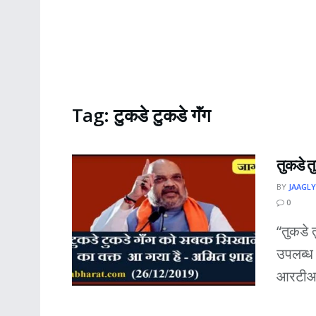
Tag:
टुकडे टुकडे गॅंग
तुकडे त
BY
JAAGLY
0
“तुकडे 
उपलब्ध 
आरटीआय 