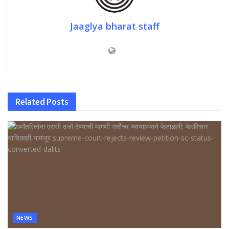
Jaaglya bharat staff
Related
Posts
NEWS