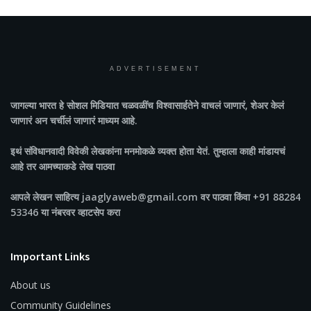
ADVERTISEMENT
जागल्या भारत
हे सोशल मिडियात चळवळींच विश्वासार्हतेने वाचलं जाणारं, शेअर केलं
जाणारं अन चर्चीलं जाणारं माध्यम आहे.
इथं संविधानवादी विवेकी लेखकांना मनमोकळे व्यक्त होता येतं. तुम्हाला काही मांडायचं
आहे तर आमच्याकडे लेख पाठवा
आपले लेखन साहित्य jaaglyaweb@gmail.com वर पाठवा किंवा +91 88284
53346 या नंबरवर व्हाटसेप करा
Important Links
About us
Community Guidelines