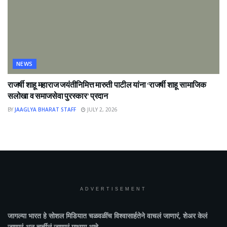
NEWS
राजर्षी शाहू महाराज जयंतीनिमित्त मारुती पाटील यांना ‘राजर्षी शाहू सामाजिक
सलोखा व समाजसेवा पुरस्कार’ प्रदान
BY
JAAGLYA BHARAT STAFF
JULY 2, 2026
ADVERTISEMENT
जागल्या भारत
हे सोशल मिडियात चळवळींच विश्वासार्हतेने वाचलं जाणारं, शेअर केलं
जाणारं अन चर्चीलं जाणारं माध्यम आहे.