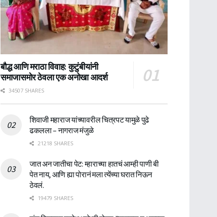
बौद्ध आणि मराठा विवाह: कुटुंबीयांनी
समाजासमोर ठेवला एक अनोखा आदर्श
34507 SHARES
शिवाजी महाराज यांच्यावरील चित्रपट यामुळे पुढे
ढकलला – नागराज मंजुळे
21218 SHARES
जात अन जातीचा पेट: म्हाराच्या हातचं आम्ही पाणी बी
पेत नाय, आणि ह्या पोरानं मला त्येंच्या घरात निऊन
ठेवलं.
19479 SHARES