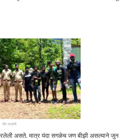
टीम भटकंती
रलेली असते. मात्र यंदा सगळेच जण बीझी असल्याने जुन