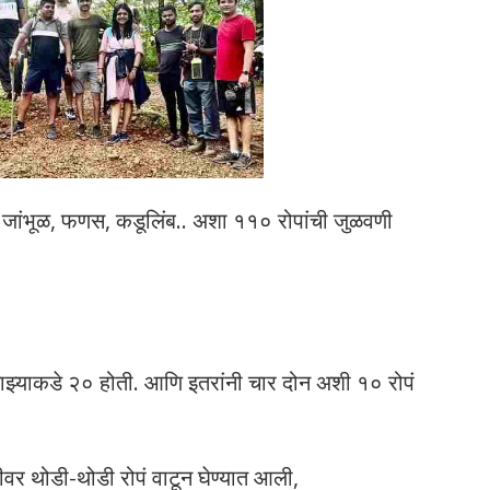
 जांभूळ, फणस, कडूलिंब.. अशा ११० रोपांची जुळवणी
्याकडे २० होती. आणि इतरांनी चार दोन अशी १० रोपं
डीवर थोडी-थोडी रोपं वाटून घेण्यात आली,